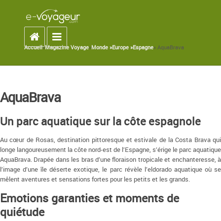
Accueil
Toggle navigation
Accueil
»
Magazine Voyage
»
Monde »
Europe »
Espagne
» AquaBrava
You are here
AquaBrava
Un parc aquatique sur la côte espagnole
Au cœur de Rosas, destination pittoresque et estivale de la Costa Brava qui
longe langoureusement la côte nord-est de l’Espagne, s’érige le parc aquatique
AquaBrava. Drapée dans les bras d’une floraison tropicale et enchanteresse, à
l’image d’une île déserte exotique, le parc révèle l’eldorado aquatique où se
mêlent aventures et sensations fortes pour les petits et les grands.
Emotions garanties et moments de
quiétude