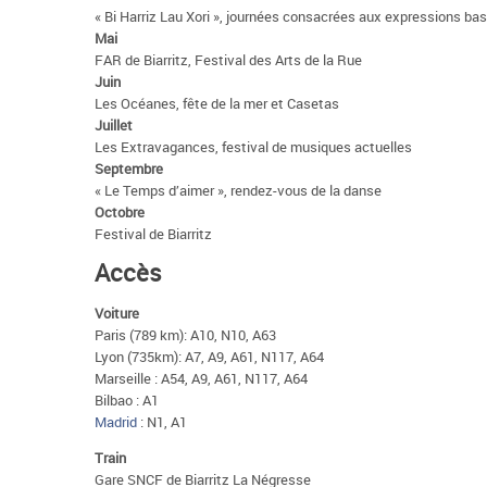
« Bi Harriz Lau Xori », journées consacrées aux expressions bas
Mai
FAR de Biarritz, Festival des Arts de la Rue
Juin
Les Océanes, fête de la mer et Casetas
Juillet
Les Extravagances, festival de musiques actuelles
Septembre
« Le Temps d’aimer », rendez-vous de la danse
Octobre
Festival de Biarritz
Accès
Voiture
Paris (789 km): A10, N10, A63
Lyon (735km): A7, A9, A61, N117, A64
Marseille : A54, A9, A61, N117, A64
Bilbao : A1
Madrid
: N1, A1
Train
Gare SNCF de Biarritz La Négresse