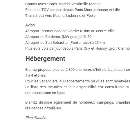
Grands axes : Paris-Madrid, Ventimille-
Madrid
Plusieurs TGV par jour depuis Paris Montparnasse et Lille
Train direct vers
Madrid
, Lisbonne et Porto
Avion
Aéroport International de Biarritz à 3km du centre-ville
Aéroport de Bordeaux (Mérignac) à 1h30
Aéroport de San Sebastian(Fontarrabie) à 25 km
Plusieurs vols par jour depuis Paris Orly et Roissy, Lyon, Clermo
Hébergement
Biarritz propose plus de 2 300 chambres d’hôtels. La plupart s
1 à 4 étoiles.
Pour les vacanciers, 400 appartements ou villas sont réservées
La liste des meublés et leur disponibilité est consultable su
communication en ligne.
Biarritz dispose également de nombreux campings, chambre
résidences hôtelières.
Plan d'accès