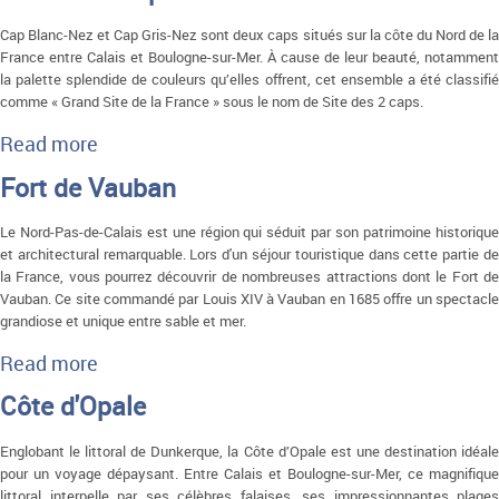
Cap Blanc-Nez et Cap Gris-Nez sont deux caps situés sur la côte du Nord de la
France entre Calais et Boulogne-sur-Mer. À cause de leur beauté, notamment
la palette splendide de couleurs qu’elles offrent, cet ensemble a été classifié
comme « Grand Site de la France » sous le nom de Site des 2 caps.
Read more
about Site des 2 caps
Fort de Vauban
Le Nord-Pas-de-Calais est une région qui séduit par son patrimoine historique
et architectural remarquable. Lors d'un séjour touristique dans cette partie de
la France, vous pourrez découvrir de nombreuses attractions dont le Fort de
Vauban. Ce site commandé par Louis XIV à Vauban en 1685 offre un spectacle
grandiose et unique entre sable et mer.
Read more
about Fort de Vauban
Côte d'Opale
Englobant le littoral de Dunkerque, la Côte d’Opale est une destination idéale
pour un voyage dépaysant. Entre Calais et Boulogne-sur-Mer, ce magnifique
littoral interpelle par ses célèbres falaises, ses impressionnantes plages