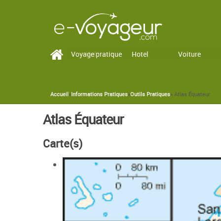
Voyage pratique
Vol
Hotel
Voiture
Accueil
»
Informations Pratiques
»
Outils Pratiques
» Atlas Équateur
You are here
Atlas Équateur
Carte(s)