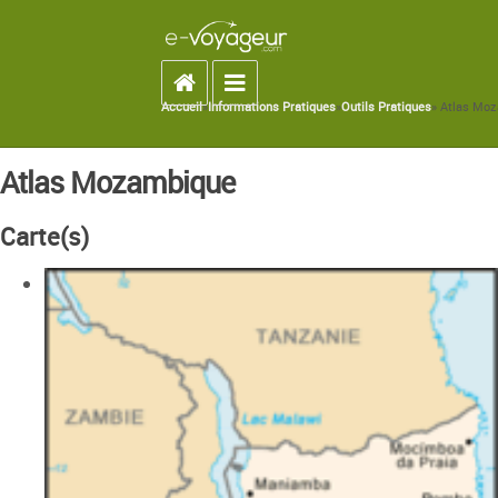
Accueil
Toggle navigation
Accueil
»
Informations Pratiques
»
Outils Pratiques
» Atlas Mo
You are here
Atlas Mozambique
Carte(s)