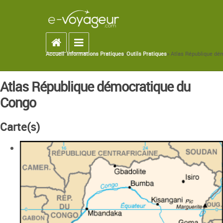
Accueil
Toggle navigation
Accueil
»
Informations Pratiques
»
Outils Pratiques
» Atlas République dé
You are here
Atlas République démocratique du
Congo
Carte(s)