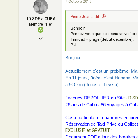
4 Octobre 2019
0
1
Pierre-Jean a dit:
JD SDF a CUBA
45
Membre Pilier
Bonsoir.
Pensez-vous que cela sera un vrai prob
11 Décembre 2006
Trinidad + plage (début décembre).
P-J
319
1
Bonjour
53
Actuellement c'est un problème. Mais
Alsace
En 11 jours, l'idéal, c'est Habana, 
jdsdf.pagesperso-orange.fr
à 5O km (Jutias et Levisa)
Jacques DEPOLLIER du Site
JD SD
26 ans de Cuba / 86 voyages à Cub
Casa particular et chambres en direc
Réservation de Taxi Privé ou Collect
EXCLUSIF et GRATUIT :
Document PDF à jour des horaires et