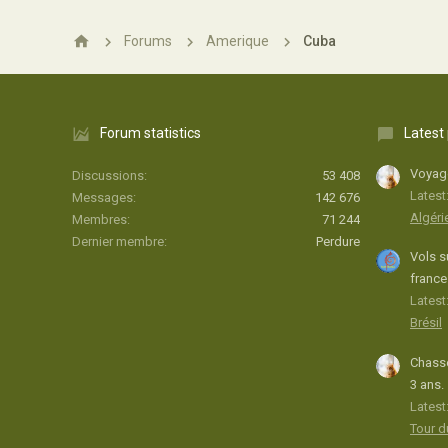
Forums
Amerique
Cuba
Forum statistics
Latest
Voyage
Discussions
53 408
Latest
Messages
142 676
Algéri
Membres
71 244
Dernier membre
Perdure
Vols s
france
Latest:
Brésil
Chasse
3 ans.
Latest
Tour 