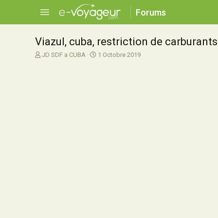
Forums
Viazul, cuba, restriction de carburant
A
D
JD SDF a CUBA
1 Octobre 2019
u
a
t
t
e
e
u
d
r
e
d
d
e
é
l
b
a
u
d
t
i
s
c
u
s
s
i
o