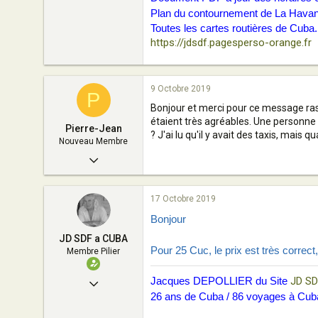
Plan du contournement de La Havane p
Toutes les cartes routières de Cuba
https://jdsdf.pagesperso-orange.fr
9 Octobre 2019
P
Bonjour et merci pour ce message rass
étaient très agréables. Une personne 
Pierre-Jean
? J'ai lu qu'il y avait des taxis, mais q
Nouveau Membre
21 Juillet 2019
3
17 Octobre 2019
0
Bonjour
1
JD SDF a CUBA
45
Pour 25 Cuc, le prix est très correct
Membre Pilier
Jacques DEPOLLIER du Site
JD SD
11 Décembre 2006
26 ans de Cuba / 86 voyages à Cub
319