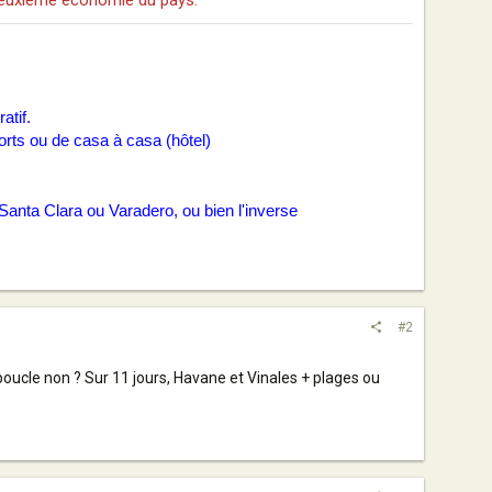
la deuxième économie du pays.
atif.
orts ou de casa à casa (hôtel)
Santa Clara ou Varadero, ou bien l'inverse
#2
boucle non ? Sur 11 jours, Havane et Vinales + plages ou