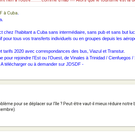
ont rien à foutre............comme d'hab !!!! Alors que le tourisme est 
F à Cuba
.
a.
t chez l'habitant a Cuba sans intermédiaire, sans pub et sans but lucr
if pour tous vos transferts individuels ou en groupes depuis les aérop
 tarifs 2020 avec correspondances des bus, Viazul et Transtur.
our rejoindre l'Est ou l'Ouest, de Vinales à Trinidad / Cienfuegos / 
. A télécharger ou à demander sur
JDSDF
-
lème pour se déplacer sur l'île ? Peut-être vaut-il mieux réduire notre 
cembre).