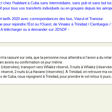
t chez l'habitant a Cuba sans intermédiaire, sans pub et sans but lucr
if pour tous vos transferts individuels ou en groupes depuis les aérop
 tarifs 2020 avec correspondances des bus, Viazul et Transtur.
our rejoindre l'Est ou l'Ouest, de Vinales à Trinidad / Cienfuegos / 
. A télécharger ou à demander sur
JDSDF
-
'a rassuré sur cela, que la personne nous attendra si l'avion a du retard.
s en avons eu confirmation ce jour même.
réservées), transport vers Viñalez réservé, 3 nuits à Viñalez (réservées)
réservé, 2 nuits à La Havane (réservées). A Trinidad, on retrouve ma cou
de Cuba, nous rejoignent à Trinidad, pour prendre le vol retour 6 jours a