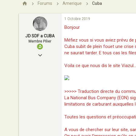
n
Forums
Amerique
Cuba
1 Octobre 2019
Bonjour
JD SDF a CUBA
Méfiez vous si vous aviez prévu de 
Membre Pilier
Cuba subit de plein fouet une crise 
ne saurait tarder. E tous cas les fil
11 Décembre 2006
319
Voila ce que nous dis le site Viazul.
1
53
Alsace
>>>>> Traduction directe du commu
La National Bus Company (EON) sign
jdsdf.pagesperso-orange.fr
limitations de carburant auxquelles 
Toutes les questions et préoccupat
A vous de chercher sur leur site, san