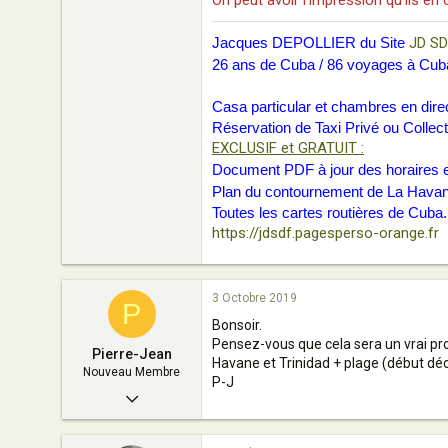
On peut avoir l'impression qu'ils en 
Jacques DEPOLLIER du Site
JD SD
26 ans de Cuba / 86 voyages à Cub
Casa particular et chambres en direc
Réservation de Taxi Privé ou Collect
EXCLUSIF et GRATUIT :
Document PDF à jour des horaires et
Plan du contournement de La Havane p
Toutes les cartes routières de Cuba
https://jdsdf.pagesperso-orange.fr
3 Octobre 2019
P
Bonsoir.
Pensez-vous que cela sera un vrai prob
Pierre-Jean
Havane et Trinidad + plage (début dé
Nouveau Membre
P-J
21 Juillet 2019
3