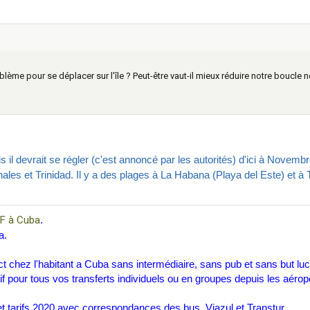
lème pour se déplacer sur l'île ? Peut-être vaut-il mieux réduire notre boucle 
 il devrait se régler (c'est annoncé par les autorités) d'ici à Novemb
Vinales et Trinidad. Il y a des plages à La Habana (Playa del Este) et
F à Cuba
.
a.
t chez l'habitant a Cuba sans intermédiaire, sans pub et sans but lucr
if pour tous vos transferts individuels ou en groupes depuis les aérop
 tarifs 2020 avec correspondances des bus, Viazul et Transtur.