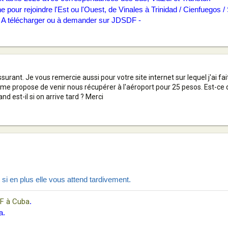
our rejoindre l'Est ou l'Ouest, de Vinales à Trinidad / Cienfuegos / 
. A télécharger ou à demander sur
JDSDF
-
urant. Je vous remercie aussi pour votre site internet sur lequel j'ai f
me propose de venir nous récupérer à l'aéroport pour 25 pesos. Est-ce q
uand est-il si on arrive tard ? Merci
, si en plus elle vous attend tardivement.
F à Cuba
.
a.