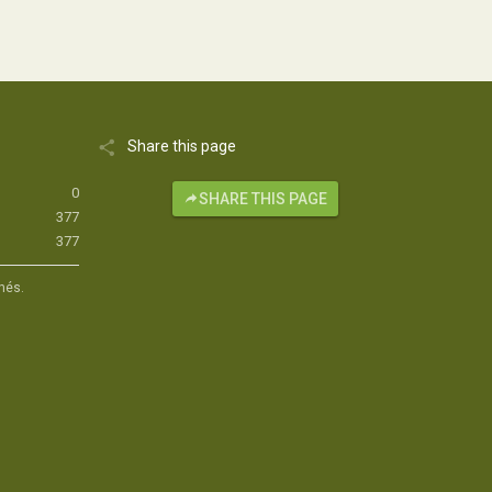
Share this page
0
SHARE THIS PAGE
377
377
hés.