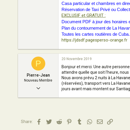
1
Casa particular et chambres en direc
Réservation de Taxi Privé ou Collect
53
EXCLUSIF et GRATUIT :
Alsace
Document PDF à jour des horaires et
Plan du contournement de La Havane p
jdsdf.pagesperso-orange.fr
Toutes les cartes routières de Cuba
https://jdsdf.pagesperso-orange.fr
20 Novembre 2019
P
Bonjour et merci. Une autre personne m
attendre quelle que soit l'heure, nou
Pierre-Jean
Nous avons prévu 2 nuits à La Havane (
Nouveau Membre
(réservées), transport vers La Havane 
21 Juillet 2019
jours avant mais montent sur Santiago 
3
0
1
Facebook
Twitter
Reddit
Pinterest
Tumblr
WhatsApp
Email
Lien
Share:
45