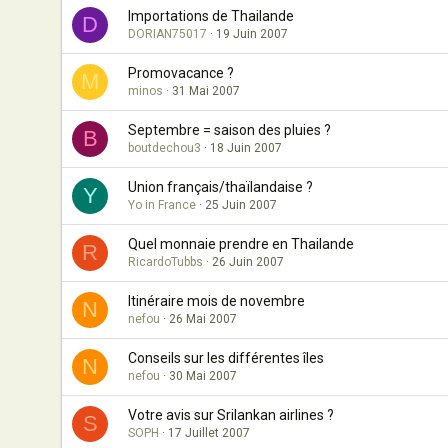
Importations de Thailande
D
DORIAN75017
19 Juin 2007
Promovacance ?
M
minos
31 Mai 2007
Septembre = saison des pluies ?
B
boutdechou3
18 Juin 2007
Union français/thaïlandaise ?
Y
Yo in France
25 Juin 2007
Quel monnaie prendre en Thailande
R
RicardoTubbs
26 Juin 2007
Itinéraire mois de novembre
N
nefou
26 Mai 2007
Conseils sur les différentes îles
N
nefou
30 Mai 2007
Votre avis sur Srilankan airlines ?
S
SOPH
17 Juillet 2007