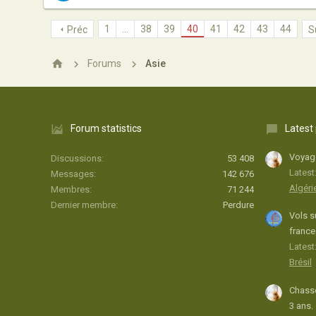
1
…
38
39
40
41
42
43
44
Préc
S
Forums
Asie
Forum statistics
Latest
Voyage
Discussions
53 408
Latest
Messages
142 676
Algéri
Membres
71 244
Dernier membre
Perdure
Vols s
france
Latest:
Brésil
Chasse
3 ans.