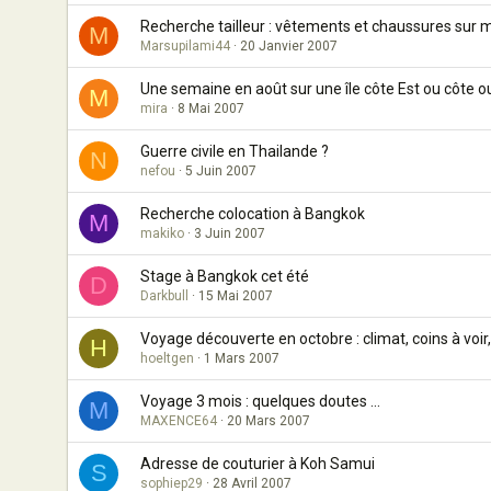
Recherche tailleur : vêtements et chaussures sur 
M
Marsupilami44
20 Janvier 2007
Une semaine en août sur une île côte Est ou côte o
M
mira
8 Mai 2007
Guerre civile en Thailande ?
N
nefou
5 Juin 2007
Recherche colocation à Bangkok
M
makiko
3 Juin 2007
Stage à Bangkok cet été
D
Darkbull
15 Mai 2007
Voyage découverte en octobre : climat, coins à voir, 
H
hoeltgen
1 Mars 2007
Voyage 3 mois : quelques doutes ...
M
MAXENCE64
20 Mars 2007
Adresse de couturier à Koh Samui
S
sophiep29
28 Avril 2007