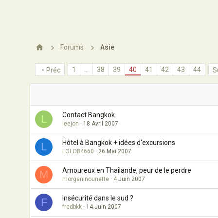
Forums
Asie
1
…
38
39
40
41
42
43
44
Préc
S
Contact Bangkok
L
leejon
18 Avril 2007
Hôtel à Bangkok + idées d'excursions
L
LOLO84660
26 Mai 2007
Amoureux en Thailande, peur de le perdre
M
morganinounette
4 Juin 2007
Insécurité dans le sud ?
F
fredbkk
14 Juin 2007