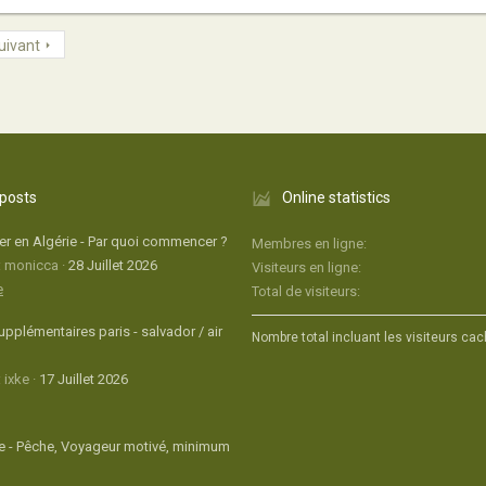
uivant
 posts
Online statistics
r en Algérie - Par quoi commencer ?
Membres en ligne
: monicca
28 Juillet 2026
Visiteurs en ligne
e
Total de visiteurs
upplémentaires paris - salvador / air
Nombre total incluant les visiteurs cac
 ixke
17 Juillet 2026
 - Pêche, Voyageur motivé, minimum