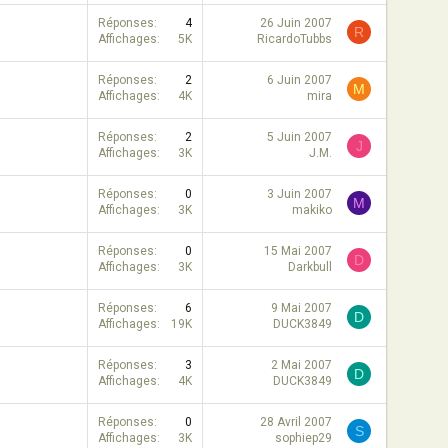
Réponses
4
26 Juin 2007
R
Affichages
5K
RicardoTubbs
Réponses
2
6 Juin 2007
M
Affichages
4K
mira
Réponses
2
5 Juin 2007
J
Affichages
3K
J.M.
Réponses
0
3 Juin 2007
M
Affichages
3K
makiko
Réponses
0
15 Mai 2007
D
Affichages
3K
Darkbull
Réponses
6
9 Mai 2007
D
Affichages
19K
DUCK3849
Réponses
3
2 Mai 2007
D
Affichages
4K
DUCK3849
Réponses
0
28 Avril 2007
S
Affichages
3K
sophiep29