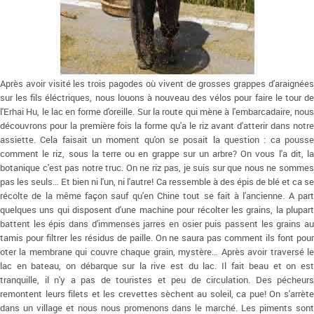
Après avoir visité les trois pagodes où vivent de grosses grappes d'araignées
sur les fils éléctriques, nous louons à nouveau des vélos pour faire le tour de
l'Erhai Hu, le lac en forme d'oreille. Sur la route qui mène à l'embarcadaire, nous
découvrons pour la première fois la forme qu'a le riz avant d'atterir dans notre
assiette. Cela faisait un moment qu'on se posait la question : ca pousse
comment le riz, sous la terre ou en grappe sur un arbre? On vous l'a dit, la
botanique c'est pas notre truc. On ne riz pas, je suis sur que nous ne sommes
pas les seuls… Et bien ni l'un, ni l'autre! Ca ressemble à des épis de blé et ca se
récolte de la même façon sauf qu'en Chine tout se fait à l'ancienne. A part
quelques uns qui disposent d'une machine pour récolter les grains, la plupart
battent les épis dans d'immenses jarres en osier puis passent les grains au
tamis pour filtrer les résidus de paille. On ne saura pas comment ils font pour
oter la membrane qui couvre chaque grain, mystère… Après avoir traversé le
lac en bateau, on débarque sur la rive est du lac. Il fait beau et on est
tranquille, il n'y a pas de touristes et peu de circulation. Des pécheurs
remontent leurs filets et les crevettes sèchent au soleil, ca pue! On s'arrète
dans un village et nous nous promenons dans le marché. Les piments sont