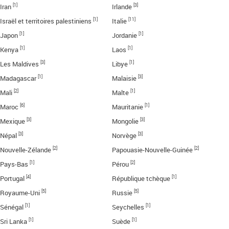
[1]
[3]
Iran
Irlande
[1]
[11]
Israël et territoires palestiniens
Italie
[1]
[1]
Japon
Jordanie
[1]
[1]
Kenya
Laos
[3]
[1]
Les Maldives
Libye
[1]
[3]
Madagascar
Malaisie
[2]
[1]
Mali
Malte
[6]
[1]
Maroc
Mauritanie
[3]
[3]
Mexique
Mongolie
[3]
[3]
Népal
Norvège
[2]
[2]
Nouvelle-Zélande
Papouasie-Nouvelle-Guinée
[1]
[2]
Pays-Bas
Pérou
[4]
[1]
Portugal
République tchèque
[5]
[5]
Royaume-Uni
Russie
[1]
[1]
Sénégal
Seychelles
[1]
[1]
Sri Lanka
Suède