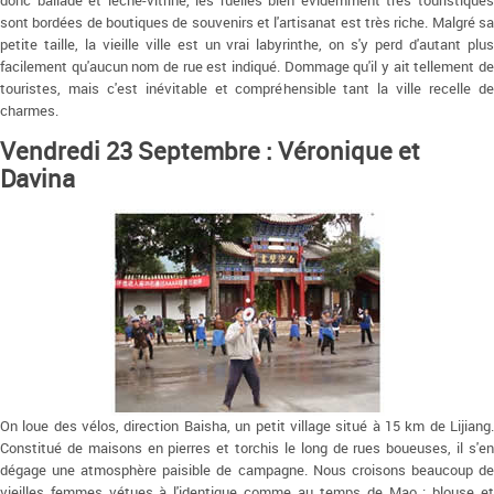
donc ballade et léche-vitrine, les ruelles bien évidemment très touristiques
sont bordées de boutiques de souvenirs et l'artisanat est très riche. Malgré sa
petite taille, la vieille ville est un vrai labyrinthe, on s'y perd d'autant plus
facilement qu'aucun nom de rue est indiqué. Dommage qu'il y ait tellement de
touristes, mais c'est inévitable et compréhensible tant la ville recelle de
charmes.
Vendredi 23 Septembre : Véronique et
Davina
On loue des vélos, direction Baisha, un petit village situé à 15 km de Lijiang.
Constitué de maisons en pierres et torchis le long de rues boueuses, il s'en
dégage une atmosphère paisible de campagne. Nous croisons beaucoup de
vieilles femmes vétues à l'identique comme au temps de Mao : blouse et