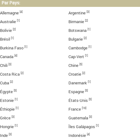
Par Pays:
[4]
[3]
Allemagne
Argentine
[1]
[2]
Australie
Birmanie
[2]
[1]
Bolivie
Botswana
[1]
[2]
Brésil
Bulgarie
[1]
[1]
Burkina Faso
Cambodge
[4]
[1]
Canada
Cap-Vert
[3]
[5]
Chili
Chine
[2]
[2]
Costa Rica
Croatie
[2]
[1]
Cuba
Danemark
[5]
[5]
Égypte
Espagne
[1]
[5]
Estonie
États-Unis
[1]
[18]
Éthiopie
France
[3]
[3]
Grèce
Guatemala
[1]
[1]
Hongrie
Îles Galápagos
[3]
[4]
Inde
Indonésie