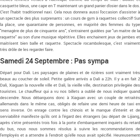
casquette bleus, une cape en T maintenant un grand panier d'osier dans le dos.
C'est l'habit traditionnel naxi. Cela nous donnera aussi l'occasion d'assister à
un spectacle des plus surprenants : un cours de gym à raquettes collectif! Sur
la place, une quarantaine de personnes, en majorité des femmes du type
"menagère de plus de cinquante ans", s'entrainent guidées par "un maitre de la
raquette" au son d'une musique répétitive. Elles enchainent jeux de jambes et
maitrisent bien balle et raquette. Spectacle rocambolesque, c'est vraiment
très drôle de les regarder faire.
Samedi 24 Septembre : Pas sympa
Départ pour Dali. Les paysages de plaines et de rizières sont vraiment très
beaux au coucher de soleil. Petite galère arrivés a Dali a 22h. Il y a en fait 2
Dali, Xiaguan la nouvelle ville et Dali, la vieille ville, destination privilegiée des
touristes. Le chauffeur qui a vu nos billets a oublié de nous indiquer quand
descendre. Nous débarquons donc à Xiaguan avec un couple de retraités
allemands dans le même cas, obligés de refaire une demi heure de taxi en
sens inverse. On enrage contre les chinois et le manque d'interèt et de
serviabilité manifeste qu'ils ont à l'égard des étrangers (au départ de Lijiang,
après s'etre présentés trois fois à la porte d'embarquement inquiets du retard
du bus, nous nous sommes résolus à suivre les recommendations de
l'employés et a attendre à l'endroit qu'elle nous avait spécifié. Heureusement