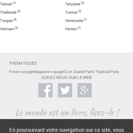
[1]
[2]
Taïwan
Tanzanie
[3]
[2]
Thaïlande
Tunisie
[4]
[1]
Turquie
Venezuela
[2]
[1]
Vietnam
Yémen
THEMATIQUES
Forum voyage
Magazine voyage
Où et Quand Partir ?
Spécial Paris
SUIVEZ-NOUS SUR LE WEB
En poursuivant votre navigation sur ce site, vous
A PROPOS