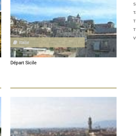
S
T
T
T
V
Italie
Départ Sicile