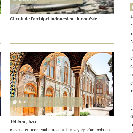
A
Circuit de l'archipel indonésien - Indonésie
A
B
B
B
C
C
C
C
É
E
Iran
É
G
Téhéran, Iran
H
Klavdija et Jean-Paul retracent leur voyage d'un mois en