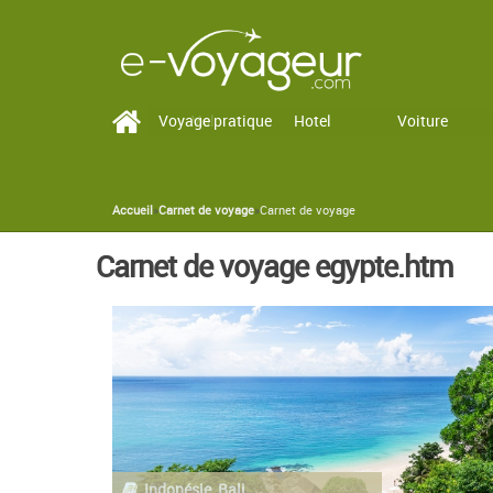
Voyage pratique
Vol
Hotel
Voiture
Accueil
»
Carnet de voyage
»
Carnet de voyage
You are here
Carnet de voyage egypte.htm
Indonésie, Bali