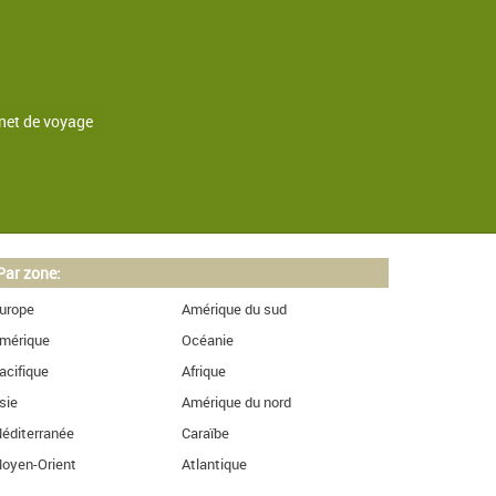
net de voyage
Par zone:
urope
Amérique du sud
mérique
Océanie
acifique
Afrique
sie
Amérique du nord
éditerranée
Caraïbe
oyen-Orient
Atlantique