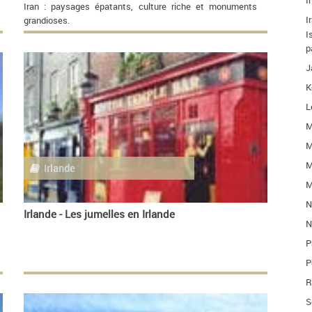
I
Iran : paysages épatants, culture riche et monuments
I
grandioses.
I
p
J
K
L
M
M
M
Irlande
M
N
Irlande - Les jumelles en Irlande
N
P
P
R
S