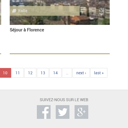
Italie
Séjour à Florence
10
11
12
13
14
…
next ›
last »
SUIVEZ-NOUS SUR LE WEB