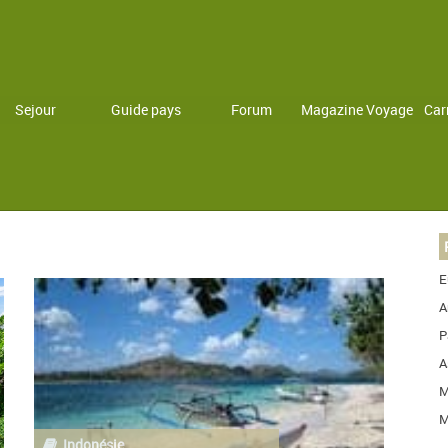
Sejour
Guide pays
Forum
Magazine Voyage
Car
E
A
P
A
M
M
Indonésie