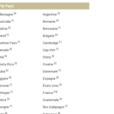
Par Pays:
[4]
[3]
llemagne
Argentine
[1]
[2]
ustralie
Birmanie
[2]
[1]
olivie
Botswana
[1]
[2]
résil
Bulgarie
[1]
[1]
urkina Faso
Cambodge
[4]
[1]
anada
Cap-Vert
[3]
[5]
hili
Chine
[2]
[2]
osta Rica
Croatie
[2]
[1]
uba
Danemark
[5]
[5]
gypte
Espagne
[1]
[5]
stonie
États-Unis
[1]
[18]
thiopie
France
[3]
[3]
rèce
Guatemala
[1]
[1]
ongrie
Îles Galápagos
[3]
[4]