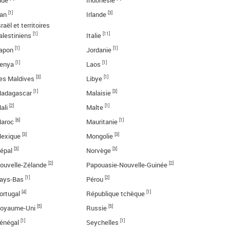
nde
Indonésie
[1]
[3]
ran
Irlande
sraël et territoires
[1]
[11]
alestiniens
Italie
[1]
[1]
apon
Jordanie
[1]
[1]
enya
Laos
[3]
[1]
es Maldives
Libye
[1]
[3]
adagascar
Malaisie
[2]
[1]
ali
Malte
[6]
[1]
aroc
Mauritanie
[3]
[3]
exique
Mongolie
[3]
[3]
épal
Norvège
[2]
[2]
ouvelle-Zélande
Papouasie-Nouvelle-Guinée
[1]
[2]
ays-Bas
Pérou
[4]
[1]
ortugal
République tchèque
[5]
[5]
oyaume-Uni
Russie
[1]
[1]
énégal
Seychelles