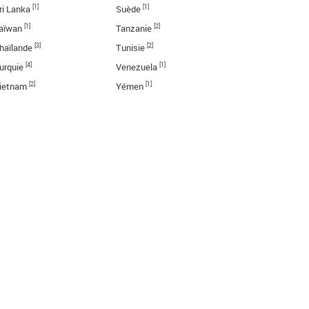
[1]
[1]
ri Lanka
Suède
[1]
[2]
aïwan
Tanzanie
[3]
[2]
haïlande
Tunisie
[4]
[1]
urquie
Venezuela
[2]
[1]
ietnam
Yémen