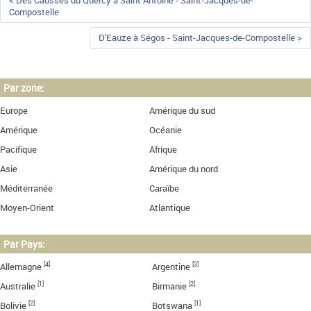
< Des Causses du Quercy à Saint Antoine - Saint-Jacques-de-
Compostelle
D'Eauze à Ségos - Saint-Jacques-de-Compostelle >
Par zone:
Europe
Amérique du sud
Amérique
Océanie
Pacifique
Afrique
Asie
Amérique du nord
Méditerranée
Caraïbe
Moyen-Orient
Atlantique
Par Pays:
[4]
[3]
Allemagne
Argentine
[1]
[2]
Australie
Birmanie
[2]
[1]
Bolivie
Botswana