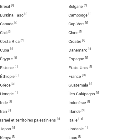
[1]
[2]
Brésil
Bulgarie
[1]
[1]
Burkina Faso
Cambodge
[4]
[1]
Canada
Cap-Vert
[3]
[5]
Chili
Chine
[2]
[2]
Costa Rica
Croatie
[2]
[1]
Cuba
Danemark
[5]
[5]
Égypte
Espagne
[1]
[5]
Estonie
États-Unis
[1]
[18]
Éthiopie
France
[3]
[3]
Grèce
Guatemala
[1]
[1]
Hongrie
Îles Galápagos
[3]
[4]
Inde
Indonésie
[1]
[3]
Iran
Irlande
[1]
[11]
Israël et territoires palestiniens
Italie
[1]
[1]
Japon
Jordanie
[1]
[1]
Kenya
Laos