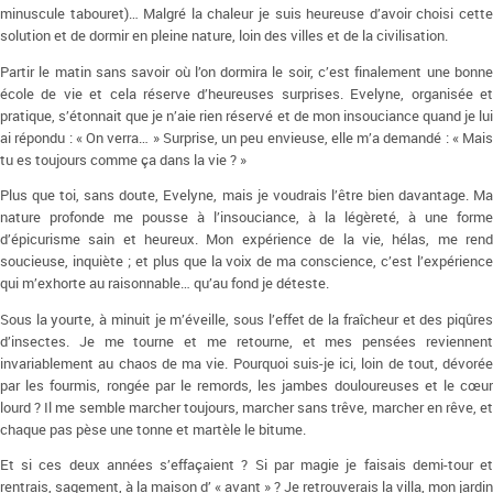
minuscule tabouret)… Malgré la chaleur je suis heureuse d’avoir choisi cette
solution et de dormir en pleine nature, loin des villes et de la civilisation.
Partir le matin sans savoir où l’on dormira le soir, c’est finalement une bonne
école de vie et cela réserve d’heureuses surprises. Evelyne, organisée et
pratique, s’étonnait que je n’aie rien réservé et de mon insouciance quand je lui
ai répondu : « On verra… » Surprise, un peu envieuse, elle m’a demandé : « Mais
tu es toujours comme ça dans la vie ? »
Plus que toi, sans doute, Evelyne, mais je voudrais l’être bien davantage. Ma
nature profonde me pousse à l’insouciance, à la légèreté, à une forme
d’épicurisme sain et heureux. Mon expérience de la vie, hélas, me rend
soucieuse, inquiète ; et plus que la voix de ma conscience, c’est l’expérience
qui m’exhorte au raisonnable… qu’au fond je déteste.
Sous la yourte, à minuit je m’éveille, sous l’effet de la fraîcheur et des piqûres
d’insectes. Je me tourne et me retourne, et mes pensées reviennent
invariablement au chaos de ma vie. Pourquoi suis-je ici, loin de tout, dévorée
par les fourmis, rongée par le remords, les jambes douloureuses et le cœur
lourd ? Il me semble marcher toujours, marcher sans trêve, marcher en rêve, et
chaque pas pèse une tonne et martèle le bitume.
Et si ces deux années s’effaçaient ? Si par magie je faisais demi-tour et
rentrais, sagement, à la maison d’ « avant » ? Je retrouverais la villa, mon jardin