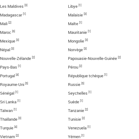
[3]
[1]
Les Maldives
Libye
[1]
[3]
Madagascar
Malaisie
[2]
[1]
Mali
Malte
[6]
[1]
Maroc
Mauritanie
[3]
[3]
Mexique
Mongolie
[3]
[3]
Népal
Norvège
[2]
[2]
Nouvelle-Zélande
Papouasie-Nouvelle-Guinée
[1]
[2]
Pays-Bas
Pérou
[4]
[1]
Portugal
République tchèque
[5]
[5]
Royaume-Uni
Russie
[1]
[1]
Sénégal
Seychelles
[1]
[1]
Sri Lanka
Suède
[1]
[2]
Taïwan
Tanzanie
[3]
[2]
Thaïlande
Tunisie
[4]
[1]
Turquie
Venezuela
[2]
[1]
Vietnam
Yémen