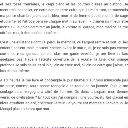
et ses roses trémières, le crépi blanc et les poutres claires au plafond. Je
monterais l’escalier, ce carrelage de terre cuite que j’aimais tant, retrouverais
ma petite chambre jaune au lit bleu, mon lit de femme seule, mon lit de sage
étudiante, et l’atroce pensée chaque matin au réveil : « J’aimerais mieux être
morte ! » Le chien dormirait au jardin, la voiture au garage, mon mari de l’autre
côté du mur, à des années-lumière…
C’est une existence dont j’ai perdu la mémoire, où l’argent rentre et sort, où les
enfants sortent mais rentrent encore, avant le matin, où je ne suis pas encore
sortie de mes gonds… Le ciel clair me garde éveillée, je me lève et fais
quelques pas. Face à l’étroite ouverture de la yourte, la lune, d’un orange
profond ! Je suis seule et si loin, loin de chez moi, si loin de ceux que j’aime, et
loin de moi-même…
A six heures je me lève et contemple le jour brumeux sur mon minuscule pas
de porte, comme toute bonne Mongole à l’attaque de sa journée. Puis je me
soulage sans vergogne à côté de l’entrée. Où donc a disparu mon dernier
vernis de civilisation ? En tout cas j’ai compris : une yourte, il y fait glacial en
hiver, étouffant en été, cherchez l’erreur. La yourte est montée à l’envers, ou le
Mongol plus endurant que moi.