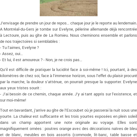
J’envisage de prendre un jour de repos… chaque jour je le reporte au lendemain.
A Montréal-du-Gers je tombe sur Evelyne, pèlerine allemande déjà rencontrée
à Lectoure, puis au gîte de La Romieu. Nous cheminons ensemble et parlons
de nos trajectoires si semblables :
- Tu l’aimes, Evelyne ?
- Assez, oui…
- Et lui, il est amoureux ? - Non, je ne crois pas…
Qu’il est difficile de pratiquer la lucidité face à soi-même ! Ici, pourtant, à des
kilomètres de chez soi, face à l’immense horizon, sous l’effet du plaisir procuré
par la marche, la douleur s’atténue, on pourrait presque la supporter. Evelyne
aux yeux tristes sourit :
- J’ai besoin de ce chemin, chaque année. J’y ai tant appris sur l’existence, et
sur moi-même!
Tout en bavardant, j’arrive au gîte de l’Escoubet où je passerai la nuit sous une
yourte. La chaleur est suffocante et les trois yourtes exposées en plein soleil
dans un champ apportent une note originale au voyage. Elles sont
magnifiquement ornées : poutres orange avec des décorations naïves de bleu
et de blanc, meubles en bois assortis (commode, lit-banc, table basse et