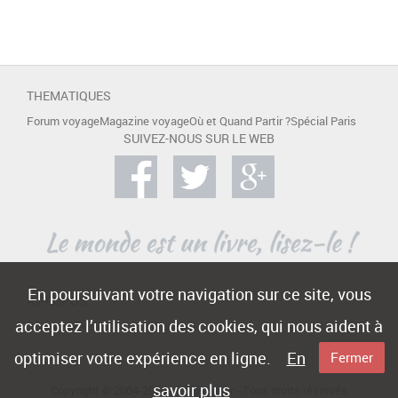
THEMATIQUES
Forum voyage
Magazine voyage
Où et Quand Partir ?
Spécial Paris
SUIVEZ-NOUS SUR LE WEB
En poursuivant votre navigation sur ce site, vous
A PROPOS
acceptez l’utilisation des cookies, qui nous aident à
Contact
Mentions légales
Publicité
optimiser votre expérience en ligne.
En
Fermer
savoir plus
Copyright © 2004-2015 -
e-Voyageur
- Tous droits réservés