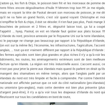
j’adore ça, les fish & Chips, le poisson bien frit et les morceaux de pomme de
terre frites encore dégoulinantes d’huile !!! Mmmm trop bon !!!!! Je me régale,
mais en voyant la tête de Paskal devant son morceau de poisson, je me dit
qu’il ne va faire un grand festin, c’est sûr quand voyant Christophe et moi
s’empiffrer le fish & chips, il doit se désoler. Il n’en faut pas plus, Pask mange 3
bouchées de poisson et 2 frites et, dégoutté laisse tout, ça lui a coupé
l’appétit … hyep, Paskal, on est en Irlande faut goûter aux plats locaux !!!!
L’Irlande du nord, province annexée par le Royaume Uni sur la terre irlandaise,
si le paysage ne change pas beaucoup par rapport à la République d’Irlande,
(on est sur la même île), l’économie, les infrastructures, l’agriculture, l’accent
anglais, … tout ça est vraiment différent par rapport à la République d’Irlande :
les fermes agricoles sont bien plus grandes et plus riches il n’y a qu’à voir les
bâtiments, les routes, les aménagements extérieurs sont de bien meilleure
facture qu’en Irlande. La région est très industrielle aussi. L’accent aussi, ce
n’est pas pour jeter la pierre aux irlandais mais quand ils parlent on dirait qu’ils
mangent des shamalows en même temps, alors que l’anglais parlé par un
irlandais du nord est très limpide et facile à comprendre. Par contre l’identité
nationale est affichée partout que ce soit du côté nationaliste (pro-irlandais)
ou unioniste (pro-anglais), mais cette dernière est bien plus présente (plus
d’argent peut-être), il n’y a qu’a voir tous les drapeaux d’Irlande du nord qui
fleurissent sur tous les candélabres en bord de route,