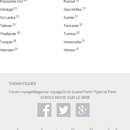
[5]
[5]
Royaume-Uni
Russie
[1]
[1]
Sénégal
Seychelles
[1]
[1]
Sri Lanka
Suède
[1]
[2]
Taïwan
Tanzanie
[3]
[2]
Thaïlande
Tunisie
[4]
[1]
Turquie
Venezuela
[2]
[1]
Vietnam
Yémen
THEMATIQUES
Forum voyage
Magazine voyage
Où et Quand Partir ?
Spécial Paris
SUIVEZ-NOUS SUR LE WEB