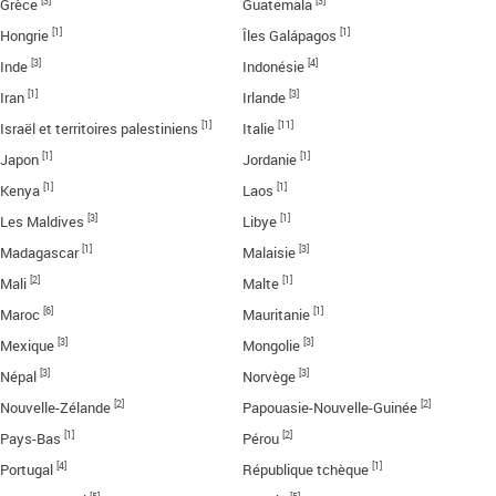
[3]
[3]
Grèce
Guatemala
[1]
[1]
Hongrie
Îles Galápagos
[3]
[4]
Inde
Indonésie
[1]
[3]
Iran
Irlande
[1]
[11]
Israël et territoires palestiniens
Italie
[1]
[1]
Japon
Jordanie
[1]
[1]
Kenya
Laos
[3]
[1]
Les Maldives
Libye
[1]
[3]
Madagascar
Malaisie
[2]
[1]
Mali
Malte
[6]
[1]
Maroc
Mauritanie
[3]
[3]
Mexique
Mongolie
[3]
[3]
Népal
Norvège
[2]
[2]
Nouvelle-Zélande
Papouasie-Nouvelle-Guinée
[1]
[2]
Pays-Bas
Pérou
[4]
[1]
Portugal
République tchèque