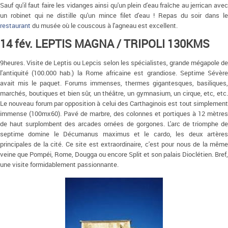
Sauf qu'il faut faire les vidanges ainsi qu'un plein d'eau fraîche au jerrican avec
un robinet qui ne distille qu'un mince filet d'eau ! Repas du soir dans le
restaurant
du musée où le couscous à l'agneau est excellent.
14 fév. LEPTIS MAGNA / TRIPOLI 130KMS
9heures. Visite de Leptis ou Lepcis selon les spécialistes, grande mégapole de
l'antiquité (100.000 hab.) la Rome africaine est grandiose. Septime Sévère
avait mis le paquet. Forums immenses, thermes gigantesques, basiliques,
marchés, boutiques et bien sûr, un théâtre, un gymnasium, un cirque, etc, etc.
Le nouveau forum par opposition à celui des Carthaginois est tout simplement
immense (100mx60). Pavé de marbre, des colonnes et portiques à 12 mètres
de haut surplombent des arcades ornées de gorgones. L'arc de triomphe de
septime domine le Décumanus maximus et le cardo, les deux artères
principales de la cité. Ce site est extraordinaire, c'est pour nous de la même
veine que Pompéi, Rome, Dougga ou encore Split et son palais Dioclétien. Bref,
une visite formidablement passionnante.