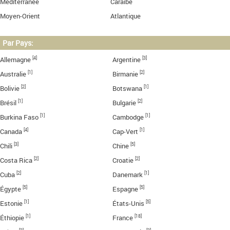
Méditerranée
Caraïbe
Moyen-Orient
Atlantique
Par Pays:
[4]
[3]
Allemagne
Argentine
[1]
[2]
Australie
Birmanie
[2]
[1]
Bolivie
Botswana
[1]
[2]
Brésil
Bulgarie
[1]
[1]
Burkina Faso
Cambodge
[4]
[1]
Canada
Cap-Vert
[3]
[5]
Chili
Chine
[2]
[2]
Costa Rica
Croatie
[2]
[1]
Cuba
Danemark
[5]
[5]
Égypte
Espagne
[1]
[5]
Estonie
États-Unis
[1]
[18]
Éthiopie
France