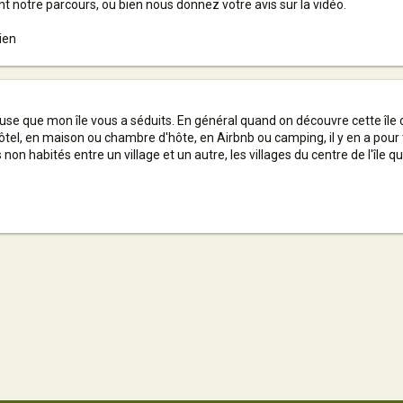
 notre parcours, ou bien nous donnez votre avis sur la vidéo.
ien
reuse que mon île vous a séduits. En général quand on découvre cette île
tel, en maison ou chambre d'hôte, en Airbnb ou camping, il y en a pour tou
on habités entre un village et un autre, les villages du centre de l'île q