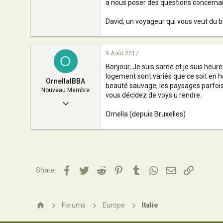
a nous poser des questions concernant
David, un voyageur qui vous veut du b
9 Août 2017
O
Bonjour, Je suis sarde et je suis heu
logement sont variés que ce soit en hô
OrnellaIBBA
beauté sauvage, les paysages parfois n
Nouveau Membre
vous décidez de voys u rendre.
9 Août 2017
Ornella (depuis Bruxelles)
1
0
1
65
Facebook
Twitter
Reddit
Pinterest
Tumblr
WhatsApp
Email
Lien
Share:
Forums
Europe
Italie