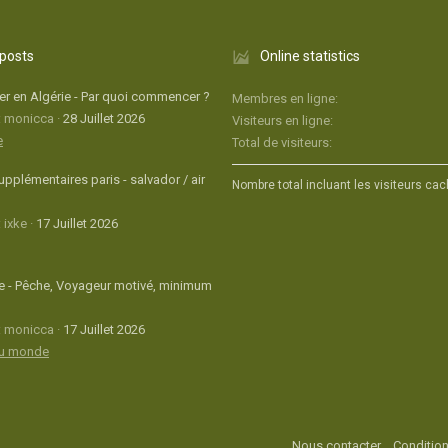
 posts
Online statistics
r en Algérie - Par quoi commencer ?
Membres en ligne
: monicca
28 Juillet 2026
Visiteurs en ligne
e
Total de visiteurs
upplémentaires paris - salvador / air
Nombre total incluant les visiteurs cac
 ixke
17 Juillet 2026
 - Pêche, Voyageur motivé, minimum
: monicca
17 Juillet 2026
du monde
Nous contacter
Condition