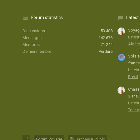
Forum statistics
Latest
Voyage
Discussions
53 408
Latest
Messages
142 676
Algéri
Membres
71 244
Dernier membre
Perdure
Vols s
france
Latest:
Brésil
Chasse
3 ans.
Latest
Tour 
Forum Voyage
Français (FR) old