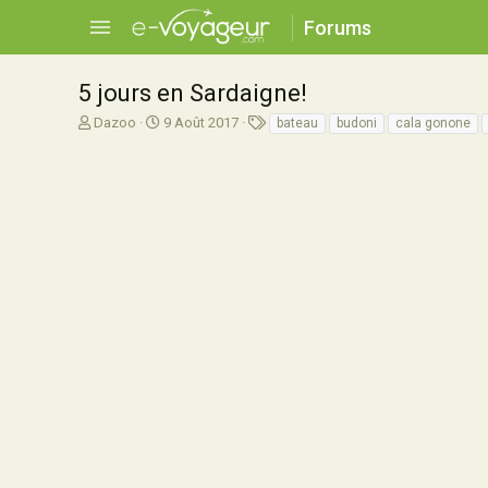
Forums
5 jours en Sardaigne!
A
D
T
Dazoo
9 Août 2017
bateau
budoni
cala gonone
u
a
a
t
t
g
e
e
s
u
d
r
e
d
d
e
é
l
b
a
u
d
t
i
s
c
u
s
s
i
o