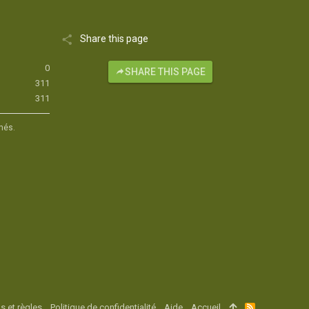
Share this page
0
SHARE THIS PAGE
311
311
hés.
s et règles
Politique de confidentialité
Aide
Accueil
R