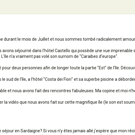
e durant le mois de Juillet et nous sommes tombé radicalement amoure
 avons séjourné dans l'hôtel Castello qui possède une vue imprenable sur
 L'île n'a vraiment pas volé son surnom de "Caraibes d'europe".
 pour deux personnes afin de longer toute la partie "Est" de l'île. Déc
sud de l'île, a l'hôtel "Costa dei Fiori" et sa superbe piscine a débord
ble et nous avons fait des rencontres fabuleuses. Ma copine et moi n'hé
r la vidéo que nous avons fait sur cette magnifique île (le son est soumi
séjour en Sardaigne? Si vous n'y êtes jamais allé j'espère que mon récit 