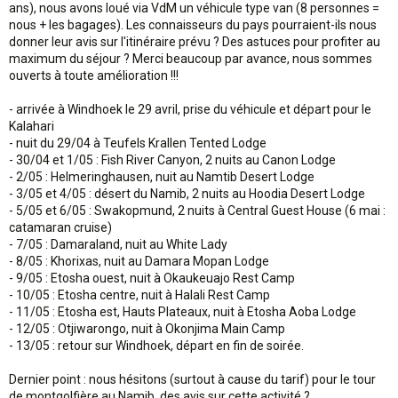
ans), nous avons loué via VdM un véhicule type van (8 personnes =
nous + les bagages). Les connaisseurs du pays pourraient-ils nous
donner leur avis sur l'itinéraire prévu ? Des astuces pour profiter au
maximum du séjour ? Merci beaucoup par avance, nous sommes
ouverts à toute amélioration !!!
- arrivée à Windhoek le 29 avril, prise du véhicule et départ pour le
Kalahari
- nuit du 29/04 à Teufels Krallen Tented Lodge
- 30/04 et 1/05 : Fish River Canyon, 2 nuits au Canon Lodge
- 2/05 : Helmeringhausen, nuit au Namtib Desert Lodge
- 3/05 et 4/05 : désert du Namib, 2 nuits au Hoodia Desert Lodge
- 5/05 et 6/05 : Swakopmund, 2 nuits à Central Guest House (6 mai :
catamaran cruise)
- 7/05 : Damaraland, nuit au White Lady
- 8/05 : Khorixas, nuit au Damara Mopan Lodge
- 9/05 : Etosha ouest, nuit à Okaukeuajo Rest Camp
- 10/05 : Etosha centre, nuit à Halali Rest Camp
- 11/05 : Etosha est, Hauts Plateaux, nuit à Etosha Aoba Lodge
- 12/05 : Otjiwarongo, nuit à Okonjima Main Camp
- 13/05 : retour sur Windhoek, départ en fin de soirée.
Dernier point : nous hésitons (surtout à cause du tarif) pour le tour
de montgolfière au Namib, des avis sur cette activité ?