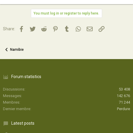
You must log in or register to reply here.
Facebook
Twitter
Reddit
Pinterest
Tumblr
WhatsApp
Email
Lien
Share:
Namibie
Forum statistics
Discussions
53 408
Messages
142 676
Membres
71 244
Dernier membre
Perdure
Latest posts