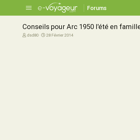
Forums
Conseils pour Arc 1950 l'été en famill
A
D
dsd80
28 Février 2014
u
a
t
t
e
e
u
d
r
e
d
d
e
é
l
b
a
u
d
t
i
s
c
u
s
s
i
o