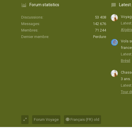
Forum statistics
Latest
Voyage
Discussions
53 408
Latest
Messages
142 676
Algéri
Membres
71 244
Dernier membre
Perdure
Vols s
france
Latest:
Brésil
Chasse
3 ans.
Latest
Tour 
Forum Voyage
Français (FR) old