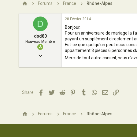
n
Forums
France
Rhône-Alpes
28 Février 2014
D
Bonjour,
Pour un anniversaire de mariage la fa
dsd80
payant un supplément directement a
Nouveau Membre
Est-ce que quelqu'un peut nous consei
appartement 3 pièces 6 personnes cl
28 Février 2014
Merci de tout autre conseil, nous n'av
1
0
1
AMIENS
Facebook
Twitter
Reddit
Pinterest
Tumblr
WhatsApp
Email
Lien
Share:
Forums
France
Rhône-Alpes