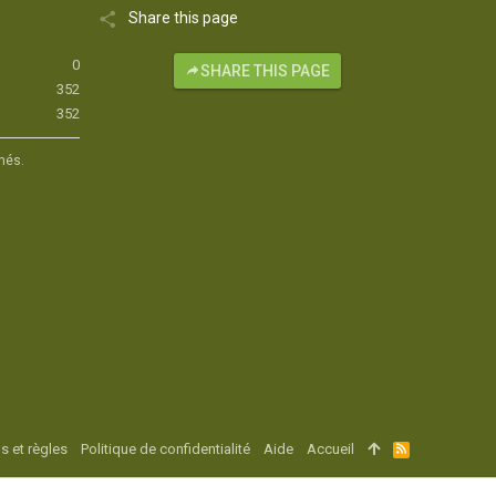
Share this page
0
SHARE THIS PAGE
352
352
hés.
s et règles
Politique de confidentialité
Aide
Accueil
R
S
S