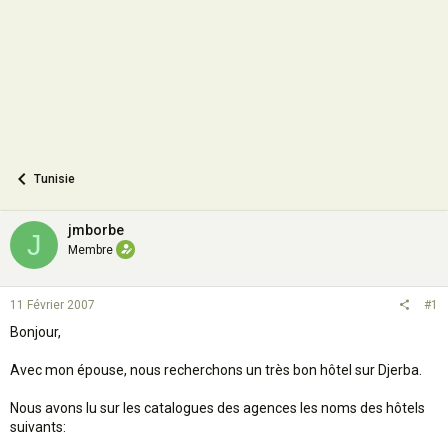
n
Tunisie
jmborbe
J
Membre
11 Février 2007
#1
Bonjour,
Avec mon épouse, nous recherchons un très bon hôtel sur Djerba.
Nous avons lu sur les catalogues des agences les noms des hôtels
suivants: