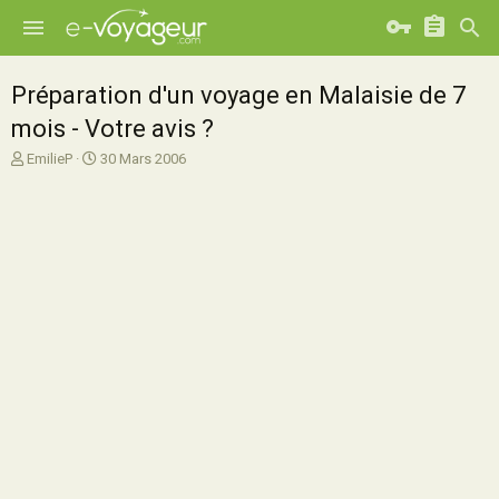
Préparation d'un voyage en Malaisie de 7
mois - Votre avis ?
A
D
EmilieP
30 Mars 2006
u
a
t
t
e
e
u
d
r
e
d
d
e
é
l
b
a
u
d
t
i
s
c
u
s
s
i