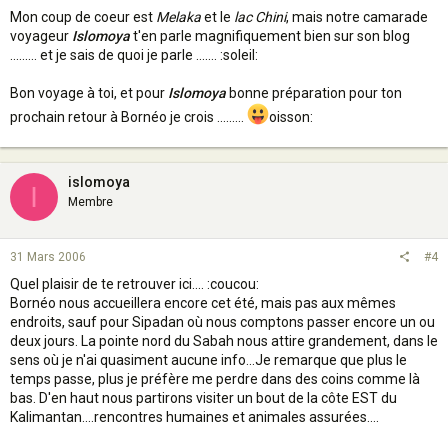
Mon coup de coeur est
Melaka
et le
lac Chini
, mais notre camarade
voyageur
Islomoya
t'en parle magnifiquement bien sur son blog
......... et je sais de quoi je parle ....... :soleil:
Bon voyage à toi, et pour
Islomoya
bonne préparation pour ton
prochain retour à Bornéo je crois .........
oisson:
islomoya
I
Membre
31 Mars 2006
#4
Quel plaisir de te retrouver ici.... :coucou:
Bornéo nous accueillera encore cet été, mais pas aux mêmes
endroits, sauf pour Sipadan où nous comptons passer encore un ou
deux jours. La pointe nord du Sabah nous attire grandement, dans le
sens où je n'ai quasiment aucune info...Je remarque que plus le
temps passe, plus je préfère me perdre dans des coins comme là
bas. D'en haut nous partirons visiter un bout de la côte EST du
Kalimantan....rencontres humaines et animales assurées....