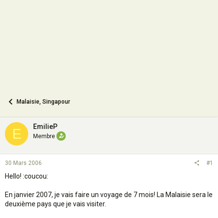
o
n
Malaisie, Singapour
EmilieP
E
Membre
30 Mars 2006
#1
Hello! :coucou:
En janvier 2007, je vais faire un voyage de 7 mois! La Malaisie sera le
deuxième pays que je vais visiter.