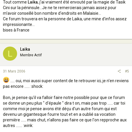
Tout comme
Laika
, j'ai vraiment été envouté par la magie de Tasik
Cini sur la péninsule...Je ne te remercierais jamais assez pour
m'avoir conseillé bon nombre d'endroits en Malaisie...
Ce forum trouvera en la personne de Laika, une mine d'infos assez
impressionante...
bises à France
Laika
L
Membre Actif
31 Mars 2006
#5
..... oui, moi aussi super content de te retrouver ici, je n'en reviens
pas encore ...... :shock:
Bon, je pense qu'il va falloir faire notre possible pour que ce forum
se donne un peu plus " d'épaule " dira t on, mais pas trop ...... car toi
comme moi je pense avons été déçu d'un autre forum qui est
devenu un gigantesque fourre tout et en a oublié sa vocation
première ...... mais chut, n'allons pas faire ce que l'on repproche aux
autres ....... :wink: