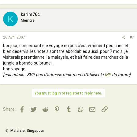
karim76c
K
Membre
26 Avril 2007
#7
bonjour, concernant ele voyage en bus c'est vraiment peu cher, et
bien deservis. les hotels sont tre abordables aussi. pour 7 mois, je
visiterais perentianne, la malaysie, et irait faire des marches ds la
jungle a bornéo ou brunei.
bon voyage
[edit admin : SVP pas d'adresse mail, merci d'utiliser la
MP
du forum]
You must log in or register to reply here.
Facebook
Twitter
Reddit
Pinterest
Tumblr
WhatsApp
Email
Lien
Share:
Malaisie, Singapour