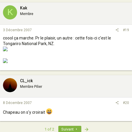
Kak
K
Membre
3 Décembre 2007
#19
coool ça marche. Pr le plaisir, un autre : cette fois-ci c'est le
Tongariro National Park, NZ.
CL_ick
Membre Pilier
8 Décembre 2007
#20
Chapeau on s'y croirait
Last
1 of 2
Suivant