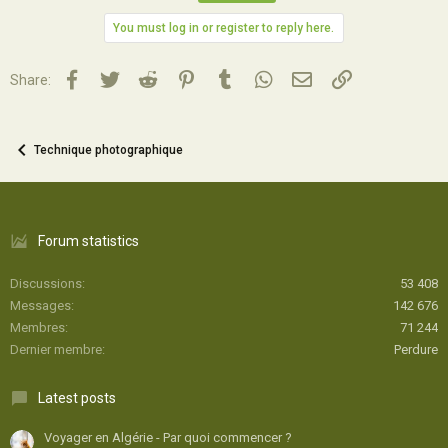
You must log in or register to reply here.
Facebook
Twitter
Reddit
Pinterest
Tumblr
WhatsApp
Email
Lien
Share:
Technique photographique
Forum statistics
Discussions
53 408
Messages
142 676
Membres
71 244
Dernier membre
Perdure
Latest posts
Voyager en Algérie - Par quoi commencer ?