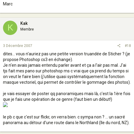
Marc
Kak
K
Membre
3 Décembre 2007
#18
dites... vous n'auriez pas une petite version truandée de Sticher ? (je
propose Photoshop cs3 en échange).
Je n'en avais jamais entendu parler avant et ça a l'air pas mal. J'ai
tjs fait mes pano sur photoshop ms c vrai que ça prend du temps si
on veut le faire bien (j'utilise quasi systématiquement la fonction
masque vectoriel, qui permet de contrôler le gommage des photos).
je vais essayer de poster qq panoramiques mais là, c'est la 1ère fois
que je fais une opération de ce genre (faut bien un début!)
le pb c que c'est sur flickr, on verra bien. c sympa non ? ... un sacré
panorama au détour d'une route dans le Northland (Ile du nord, NZ).