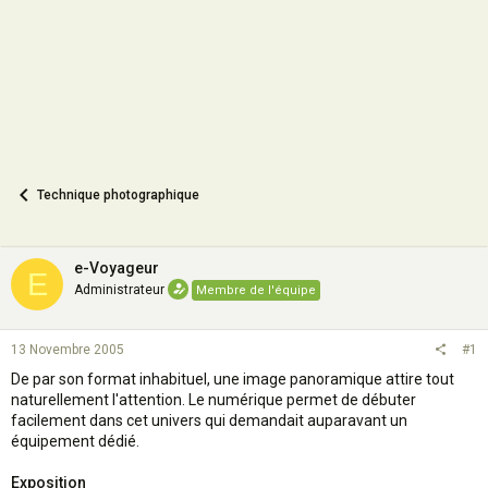
n
Technique photographique
e-Voyageur
E
Administrateur
Membre de l'équipe
13 Novembre 2005
#1
De par son format inhabituel, une image panoramique attire tout
naturellement l'attention. Le numérique permet de débuter
facilement dans cet univers qui demandait auparavant un
équipement dédié.
Exposition