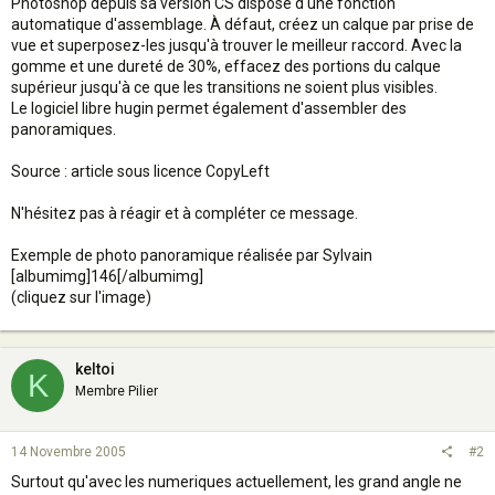
Photoshop depuis sa version CS dispose d'une fonction
automatique d'assemblage. À défaut, créez un calque par prise de
vue et superposez-les jusqu'à trouver le meilleur raccord. Avec la
gomme et une dureté de 30%, effacez des portions du calque
supérieur jusqu'à ce que les transitions ne soient plus visibles.
Le logiciel libre hugin permet également d'assembler des
panoramiques.
Source : article sous licence CopyLeft
N'hésitez pas à réagir et à compléter ce message.
Exemple de photo panoramique réalisée par Sylvain
[albumimg]146[/albumimg]
(cliquez sur l'image)
keltoi
K
Membre Pilier
14 Novembre 2005
#2
Surtout qu'avec les numeriques actuellement, les grand angle ne