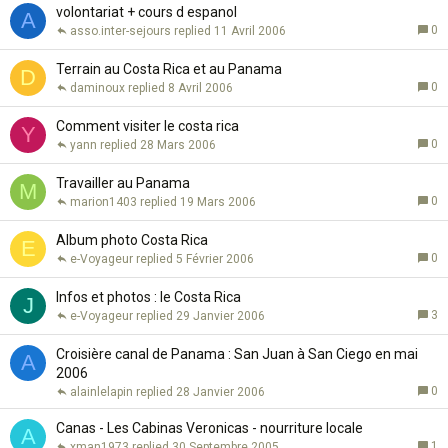
volontariat + cours d espanol
A
0
asso.inter-sejours
11 Avril 2006
Terrain au Costa Rica et au Panama
D
0
daminoux
8 Avril 2006
Comment visiter le costa rica
Y
0
yann
28 Mars 2006
Travailler au Panama
M
0
marion1403
19 Mars 2006
Album photo Costa Rica
E
0
e-Voyageur
5 Février 2006
Infos et photos : le Costa Rica
J
3
e-Voyageur
29 Janvier 2006
Croisière canal de Panama : San Juan à San Ciego en mai
A
2006
0
alainlelapin
28 Janvier 2006
Canas - Les Cabinas Veronicas - nourriture locale
A
1
xman1973
30 Septembre 2005