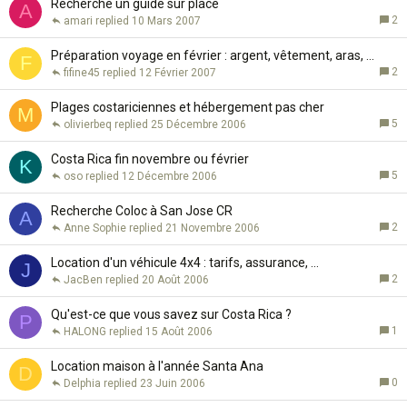
Recherche un guide sur place
A
2
amari
10 Mars 2007
Préparation voyage en février : argent, vêtement, aras, ...
F
2
fifine45
12 Février 2007
Plages costariciennes et hébergement pas cher
M
5
olivierbeq
25 Décembre 2006
Costa Rica fin novembre ou février
K
5
oso
12 Décembre 2006
Recherche Coloc à San Jose CR
A
2
Anne Sophie
21 Novembre 2006
Location d'un véhicule 4x4 : tarifs, assurance, ...
J
2
JacBen
20 Août 2006
Qu'est-ce que vous savez sur Costa Rica ?
P
1
HALONG
15 Août 2006
Location maison à l'année Santa Ana
D
0
Delphia
23 Juin 2006