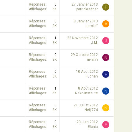
Réponses
5
27 Janvier 2013
P
Affichages
6K
patrickreitner
Réponses
0
8 Janvier 2013
A
Affichages
3K
aerokiff
Réponses
1
22 Novembre 2012
J
Affichages
3K
J.M.
Réponses
0
29 Octobre 2012
N
Affichages
3K
ni-ninh
Réponses
0
10 Août 2012
F
Affichages
3K
Fuchan
Réponses
1
8 Août 2012
N
Affichages
5K
Neko Institute
Réponses
0
21 Juillet 2012
N
Affichages
3K
Neiji774
Réponses
0
23 Juin 2012
E
Affichages
3K
Elonia