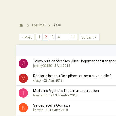
Forums
Asie
1
2
3
4
…
11
Préc
Suivant
Tokyo puis différentes villes : logement et transpor
J
jeremy30150
5 Mai 2013
Réplique bateau One pièce : ou se trouve-t-elle ?
V
vivitof
23 Avril 2013
Meilleurs Agences fr pour aller au Japon
T
tomtom51
22 Novembre 2010
Se déplacer à Okinawa
K
kalysto
19 Février 2013