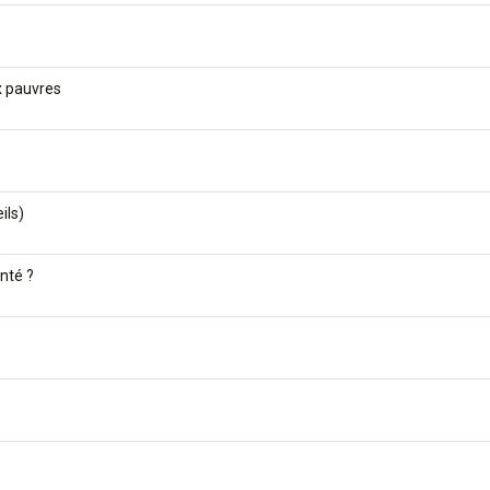
x pauvres
ils)
nté ?