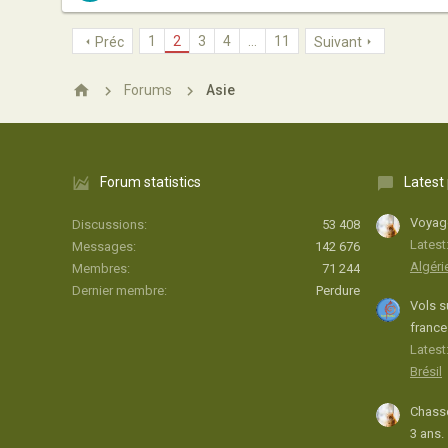
1
2
3
4
…
11
Préc
Suivant
Forums
Asie
Forum statistics
Latest
Voyage
Discussions
53 408
Latest
Messages
142 676
Algéri
Membres
71 244
Dernier membre
Perdure
Vols s
france
Latest:
Brésil
Chasse
3 ans.