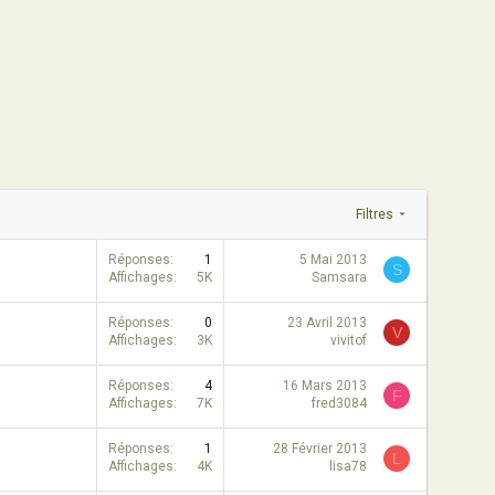
Filtres
Réponses
1
5 Mai 2013
S
Affichages
5K
Samsara
Réponses
0
23 Avril 2013
V
Affichages
3K
vivitof
Réponses
4
16 Mars 2013
F
Affichages
7K
fred3084
Réponses
1
28 Février 2013
L
Affichages
4K
lisa78