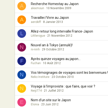
Recherche Homestay au Japon
A
alexmoun
10 Novembre 2009
Travailler/Vivre au Japon
A
aerokiff
8 Janvier 2013
Allez-retour long intervalle France-Japon
L
Littlerogue
21 Novembre 2012
Nouvel an à Tokyo (annulé)!
N
ni-ninh
29 Octobre 2012
Après quinze voyages au japon...
F
Fuchan
10 Août 2012
Vos témoignages de voyages sont les bienvenues !
N
Neko Institute
23 Octobre 2010
Voyage à l'improviste : que faire, que voir ?
N
Neiji774
21 Juillet 2012
Nom d'un site sur le Japon
E
Elonia
23 Juin 2012