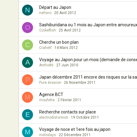
Départ au Japon
N
nettero
20 Avril 2012
Sashiburidana ou 1 mois au Japon entre amoureu
O
Ozikeflish
25 Avril 2012
Cherche un bon plan
C
Crahetf
14 Mars 2012
Voyage au Japon pour un mois (demande de conse
A
Antho86
27 Juin 2010
Japan décembre 2011 encore des risques sur la sa
P
Pure évasion
26 Novembre 2011
Agence BCT
M
moufette
2 Février 2011
Recherche contacts sur place
E
electrodistorsion
19 Octobre 2011
Voyage de noce et 1ere fois au japon
M
melodays
22 Décembre 2011