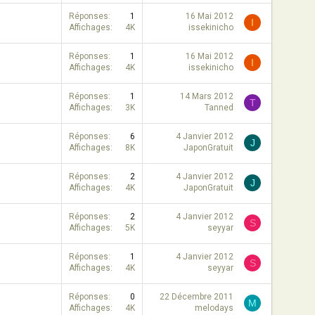
Réponses
1
16 Mai 2012
I
Affichages
4K
issekinicho
Réponses
1
16 Mai 2012
I
Affichages
4K
issekinicho
Réponses
1
14 Mars 2012
T
Affichages
3K
Tanned
Réponses
6
4 Janvier 2012
J
Affichages
8K
JaponGratuit
Réponses
2
4 Janvier 2012
J
Affichages
4K
JaponGratuit
Réponses
2
4 Janvier 2012
S
Affichages
5K
seyyar
Réponses
1
4 Janvier 2012
S
Affichages
4K
seyyar
Réponses
0
22 Décembre 2011
M
Affichages
4K
melodays