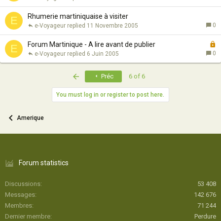
Rhumerie martiniquaise à visiter
E
0
e-Voyageur
11 Novembre 2005
F
Forum Martinique - A lire avant de publier
E
e
0
e-Voyageur
6 Juin 2005
r
First
Préc
6 of 6
é
You must log in or register to post here.
Amerique
Forum statistics
Discussions
53 408
Messages
142 676
Membres
71 244
Dernier membre
Perdure