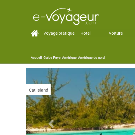
Voyage pratique
Vol
Hotel
Voiture
Accueil
»
Guide Pays
»
Amérique
»
Amérique du nord
You are here
nd
Previous