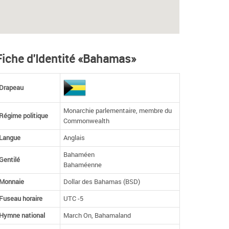
Fiche d'Identité «Bahamas»
Drapeau
Monarchie parlementaire, membre du
Régime politique
Commonwealth
Langue
Anglais
Bahaméen
Gentilé
Bahaméenne
Monnaie
Dollar des Bahamas (BSD)
Fuseau horaire
UTC -5
Hymne national
March On, Bahamaland