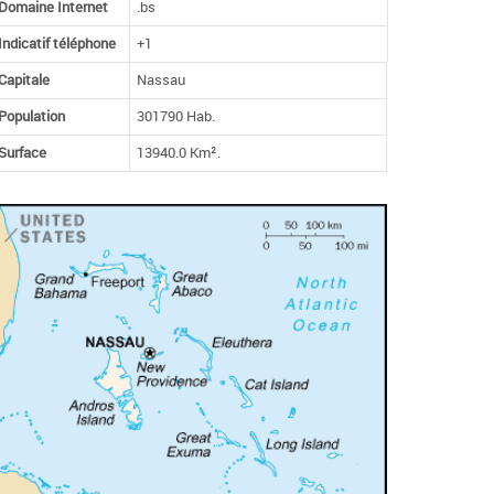
Domaine Internet
.bs
Indicatif téléphone
+1
Capitale
Nassau
Population
301790 Hab.
Surface
13940.0 Km².