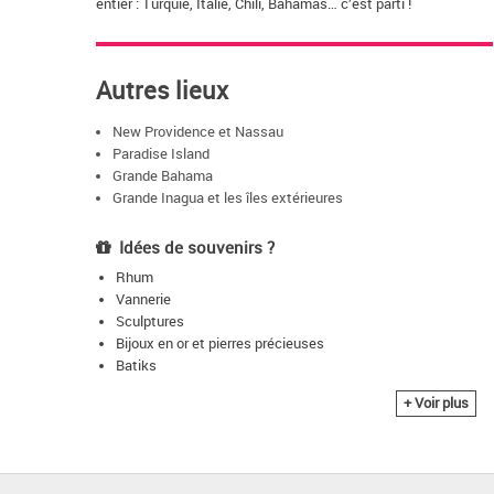
entier : Turquie, Italie, Chili, Bahamas… c’est parti !
Autres lieux
New Providence et Nassau
Paradise Island
Grande Bahama
Grande Inagua et les îles extérieures
Idées de souvenirs ?
Rhum
Vannerie
Sculptures
Bijoux en or et pierres précieuses
Batiks
+ Voir plus