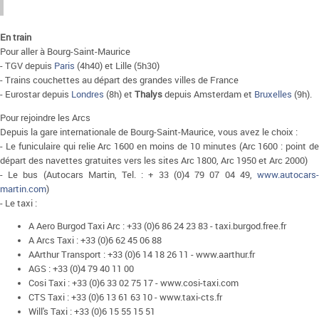
En train
Pour aller à Bourg-Saint-Maurice
- TGV depuis
Paris
(4h40) et Lille (5h30)
- Trains couchettes au départ des grandes villes de France
- Eurostar depuis
Londres
(8h) et
Thalys
depuis Amsterdam et
Bruxelles
(9h).
Pour rejoindre les Arcs
Depuis la gare internationale de Bourg-Saint-Maurice, vous avez le choix :
- Le funiculaire qui relie Arc 1600 en moins de 10 minutes (Arc 1600 : point de
départ des navettes gratuites vers les sites Arc 1800, Arc 1950 et Arc 2000)
- Le bus (Autocars Martin, Tel. : + 33 (0)4 79 07 04 49,
www.autocars-
martin.com
)
- Le taxi :
A Aero Burgod Taxi Arc : +33 (0)6 86 24 23 83 - taxi.burgod.free.fr
A Arcs Taxi : +33 (0)6 62 45 06 88
AArthur Transport : +33 (0)6 14 18 26 11 - www.aarthur.fr
AGS : +33 (0)4 79 40 11 00
Cosi Taxi : +33 (0)6 33 02 75 17 - www.cosi-taxi.com
CTS Taxi : +33 (0)6 13 61 63 10 - www.taxi-cts.fr
Will's Taxi : +33 (0)6 15 55 15 51