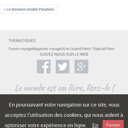
< Le domaine skiable Paradiski
THEMATIQUES
Forum voyage
Magazine voyage
Où et Quand Partir ?
Spécial Paris
SUIVEZ-NOUS SUR LE WEB
En poursuivant votre navigation sur ce site, vous
A PROPOS
acceptez l’utilisation des cookies, qui nous aident à
Contact
Mentions légales
Publicité
optimiser votre expérience en ligne.
En
Fermer