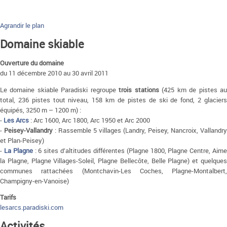
Agrandir le plan
Domaine skiable
Ouverture du domaine
du 11 décembre 2010 au 30 avril 2011
Le domaine skiable Paradiski regroupe
trois stations
(425 km de pistes a
total, 236 pistes tout niveau, 158 km de pistes de ski de fond, 2 glaciers
équipés, 3250 m – 1200 m) :
-
Les Arcs
: Arc 1600, Arc 1800, Arc 1950 et Arc 2000
-
Peisey-Vallandry
: Rassemble 5 villages (Landry, Peisey, Nancroix, Vallandry
et Plan-Peisey)
-
La Plagne
: 6 sites d’altitudes différentes (Plagne 1800, Plagne Centre, Aim
la Plagne, Plagne Villages-Soleil, Plagne Bellecôte, Belle Plagne) et quelques
communes rattachées (Montchavin-Les Coches, Plagne-Montalbert,
Champigny-en-Vanoise)
Tarifs
lesarcs.paradiski.com
Activités