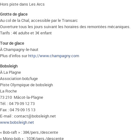
Hors piste dans Les Arcs
Grotte de glace
Au col de la Chal, accessible par le Transarc
Ouverture tous les jours suivant les horaires des remontées mécaniques.
Tarifs : 4€ adulte et 3€ enfant
Tour de glace
À Champagny-le-haut
Plus d’infos sur
http://www.champagny.com
Bobsleigh
À La Plagne
Association bob/luge
Piste Olympique de bobsleigh
La Roche
73 210 Mâcot-la-Plagne
Tél. : 04 79 09 12 73
Fax : 04 79 09 15 13
E-mail : contact@bobsleigh.net
www.bobsleigh.net
« Bob-raft » : 38€/pers./descente
« Mono-bob » : 103€/pers./descente