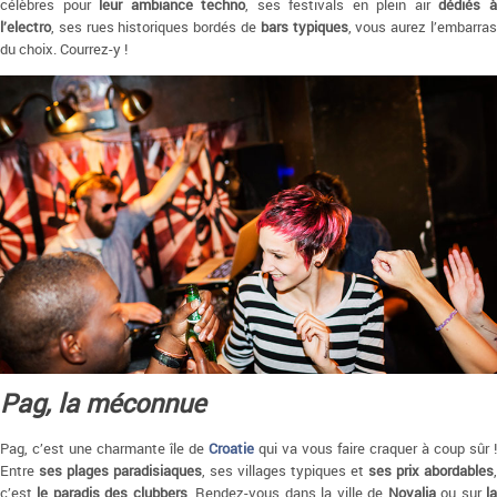
célèbres pour
leur ambiance techno
, ses festivals en plein air
dédiés 
l’electro
, ses rues historiques bordés de
bars typiques
, vous aurez l’embarra
du choix. Courrez-y !
Pag, la méconnue
Pag, c’est une charmante île de
Croatie
qui va vous faire craquer à coup sûr !
Entre
ses plages paradisiaques
, ses villages typiques et
ses prix abordables
,
c’est
le paradis des clubbers
. Rendez-vous dans la ville de
Novalja
ou sur
l