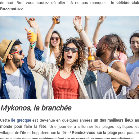
de nuit. Bref vous sautez où aller ! A ne pas manquer :
le célèbre club
Razzmatazz
…
Mykonos, la branchée
Cette
île grecque
est devenue en quelques années
un des meilleurs lieux a
monde pour faire la fête
. Une journée à sillonner les plages idylliques e
villages de l’île et hop, direction la fête !
Rendez-vous sur la plage
pour passe
votre soirée dans
une ambiance festive au cœur d’un paysage paradisiaque
!