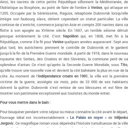
Ainsi, les navires de cette petite République sillonnent la Méditerranée, de
l’Adriatique au Bosphore, au point de faire de l’ombre à
Venise
, qui attaque en
1205. Occupée par la Sérénissime, Raguse, rebaptisée Dubrovnik lorsqu’elle
intègre son faubourg slave, obtient cependant un statut particulier. La ville
continue de s’enrichir, commerce jusqu’en Asie et compte 200 navires dans sa
flotte à son apogée au XVIème siècle. En 1667, un terrible séisme détruit
presque entièrement la cité. C’est
Napoléon
qui, en 1808, met fin à l
République, comme il le fit pour
Venise
quelques années auparavant. Sept an
plus tard, les autrichiens prennent le contrôle de Dubrovnik et le gardent
jusqu’à la fin de la Première Guerre mondiale. A partir de 1918, dans le nouveau
royaume des Serbes, des Croates et des Slovènes, la commune perd de sa
splendeur d’antan. Ce n’est qu’après la Seconde Guerre Mondiale, sous
Tito
,
qu’elle trouve une nouvelle voie et devient la cité balnéaire la plus en vue de la
côte. Au moment de l’
indépendance croate en 1991
, la ville est la premièr
victime de la guerre, assiégée six mois, près de 33 000 de ses habitants
doivent la quitter. Dubrovnik s’est remise de ses blessures et est fière de
montrer son patrimoine exceptionnel aux touristes du monde entier.
Pour vous mettre dans le bain :
Pour bouquiner pendant votre séjour ou mieux connaitre la cité avant le départ,
l’ouvrage idéal est incontestablement «
Le Palais en noyer
» de
Miljenk
Jergović
. Ce magnifique roman vous dépeindra l’histoire tumultueuse de la ville