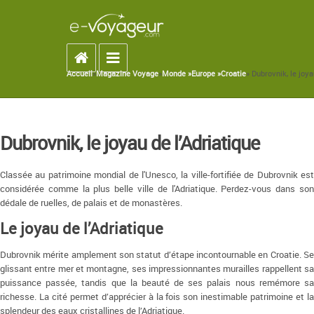
Accueil
Toggle navigation
Accueil
»
Magazine Voyage
»
Monde »
Europe »
Croatie
» Dubrovnik, le joya
You are here
Dubrovnik, le joyau de l’Adriatique
Classée au patrimoine mondial de l'Unesco, la ville-fortifiée de Dubrovnik est
considérée comme la plus belle ville de l'Adriatique. Perdez-vous dans son
dédale de ruelles, de palais et de monastères.
Le joyau de l’Adriatique
Dubrovnik mérite amplement son statut d’étape incontournable en Croatie. Se
glissant entre mer et montagne, ses impressionnantes murailles rappellent sa
puissance passée, tandis que la beauté de ses palais nous remémore sa
richesse. La cité permet d’apprécier à la fois son inestimable patrimoine et la
splendeur des eaux cristallines de l’Adriatique.