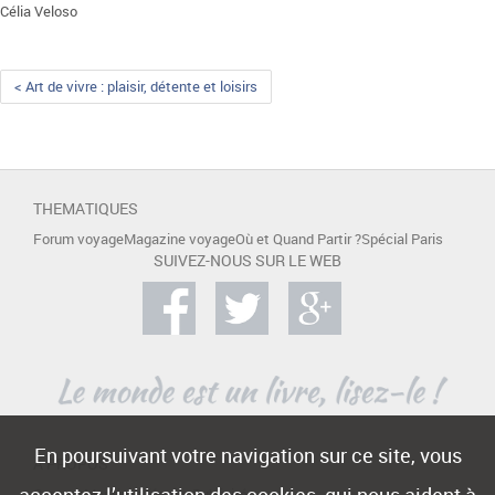
Célia Veloso
< Art de vivre : plaisir, détente et loisirs
THEMATIQUES
Forum voyage
Magazine voyage
Où et Quand Partir ?
Spécial Paris
SUIVEZ-NOUS SUR LE WEB
En poursuivant votre navigation sur ce site, vous
A PROPOS
Contact
Mentions légales
Publicité