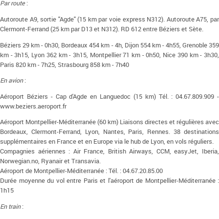
Par route
:
Autoroute A9, sortie "Agde" (15 km par voie express N312). Autoroute A75, par
Clermont-Ferrand (25 km par D13 et N312). RD 612 entre Béziers et Sète.
Béziers 29 km - 0h30, Bordeaux 454 km - 4h, Dijon 554 km - 4h55, Grenoble 359
km - 3h15, Lyon 362 km - 3h15, Montpellier 71 km - 0h50, Nice 390 km - 3h30,
Paris 820 km - 7h25, Strasbourg 858 km - 7h40
En avion
:
Aéroport Béziers - Cap d'Agde en Languedoc (15 km) Tél. : 04.67.809.909 -
www.beziers.aeroport.fr
Aéroport Montpellier-Méditerranée (60 km) Liaisons directes et régulières avec
Bordeaux, Clermont-Ferrand, Lyon, Nantes, Paris, Rennes. 38 destinations
supplémentaires en France et en Europe via le hub de Lyon, en vols réguliers.
Compagnies aériennes : Air France, British Airways, CCM, easyJet, Iberia,
Norwegian.no, Ryanair et Transavia.
Aéroport de Montpellier-Méditerranée : Tél. : 04.67.20.85.00
Durée moyenne du vol entre Paris et l'aéroport de Montpellier-Méditerranée :
1h15
En train
: