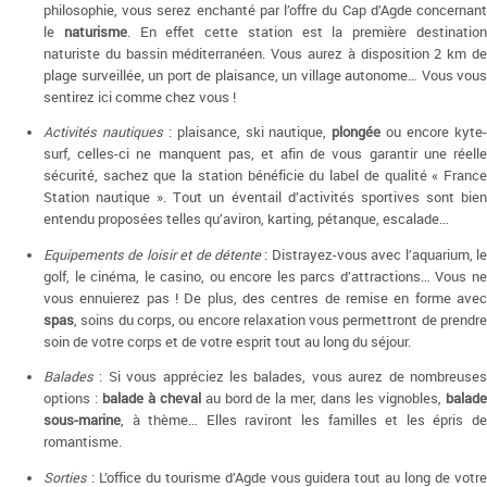
philosophie, vous serez enchanté par l’offre du Cap d’Agde concernant
le
naturisme
. En effet cette station est la première destinatio
naturiste du bassin méditerranéen. Vous aurez à disposition 2 km de
plage surveillée, un port de plaisance, un village autonome… Vous vous
sentirez ici comme chez vous !
Activités nautiques
: plaisance, ski nautique,
plongée
ou encore kyte
surf, celles-ci ne manquent pas, et afin de vous garantir une réelle
sécurité, sachez que la station bénéficie du label de qualité « France
Station nautique ». Tout un éventail d’activités sportives sont bien
entendu proposées telles qu’aviron, karting, pétanque, escalade…
Equipements de loisir et de détente
: Distrayez-vous avec l’aquarium, le
golf, le cinéma, le casino, ou encore les parcs d’attractions… Vous ne
vous ennuierez pas ! De plus, des centres de remise en forme avec
spas
, soins du corps, ou encore relaxation vous permettront de prendre
soin de votre corps et de votre esprit tout au long du séjour.
Balades
: Si vous appréciez les balades, vous aurez de nombreuses
options :
balade à cheval
au bord de la mer, dans les vignobles,
balad
sous-marine
, à thème… Elles raviront les familles et les épris de
romantisme.
Sorties
: L’office du tourisme d’Agde vous guidera tout au long de votre