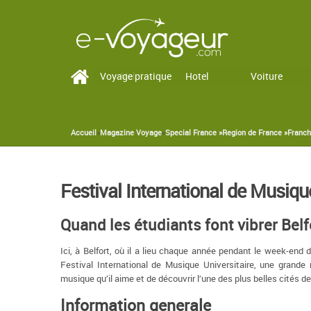
Voyage pratique
Vol
Hotel
Voiture
Accueil
»
Magazine Voyage
»
Special France »
Region de France »
Franc
You are here
Festival International de Musique
Quand les étudiants font vibrer Bel
Ici, à Belfort, où il a lieu chaque année pendant le week-end d
Festival International de Musique Universitaire, une grande m
musique qu’il aime et de découvrir l’une des plus belles cités 
Information generale