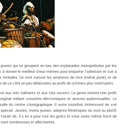
us jeunes qui se groupent en bas des esplanades monopolisées par les
as à donner le meilleur d’eux-mêmes pour emporter l’adhésion et sue à
rs timbales. Ce sont surtout les amateurs de rock (métal, punk), et de
t de ce côté un peu délaissées au profit de rythmes plus tonitruants.
vé aux très tolérants et aux très ouverts. Le genre entend tirer profit
riginal mêlant sonorités électroniques et œuvres audiovisuelles. Le
lle du centre chorégraphique. Il reste toutefois intéressant de voir
 spécial. Jeunes, moins jeunes, adeptes frénétiques du rock ou plutôt
l’avait dit, il y en a pour tout les goûts et vous serez même forcé de
s sont nombreuses et alléchantes.