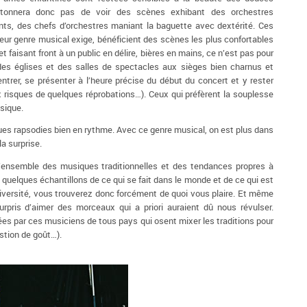
tonnera donc pas de voir des scènes exhibant des orchestres
s, des chefs d’orchestres maniant la baguette avec dextérité. Ces
eur genre musical exige, bénéficient des scènes les plus confortables
t faisant front à un public en délire, bières en mains, ce n’est pas pour
é des églises et des salles de spectacles aux sièges bien charnus et
 entrer, se présenter à l’heure précise du début du concert et y rester
 risques de quelques réprobations…). Ceux qui préfèrent la souplesse
usique.
ues rapsodies bien en rythme. Avec ce genre musical, on est plus dans
a surprise.
ensemble des musiques traditionnelles et des tendances propres à
à quelques échantillons de ce qui se fait dans le monde et de ce qui est
iversité, vous trouverez donc forcément de quoi vous plaire. Et même
rpris d’aimer des morceaux qui a priori auraient dû nous révulser.
uées par ces musiciens de tous pays qui osent mixer les traditions pour
estion de goût…).