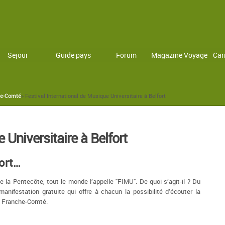
Sejour
Guide pays
Forum
Magazine Voyage
Car
he-Comté
» Festival International de Musique Universitaire à Belfort
 Universitaire à Belfort
fort…
e la Pentecôte, tout le monde l’appelle "FIMU". De quoi s’agit-il ? Du
anifestation gratuite qui offre à chacun la possibilité d’écouter la
de Franche-Comté.