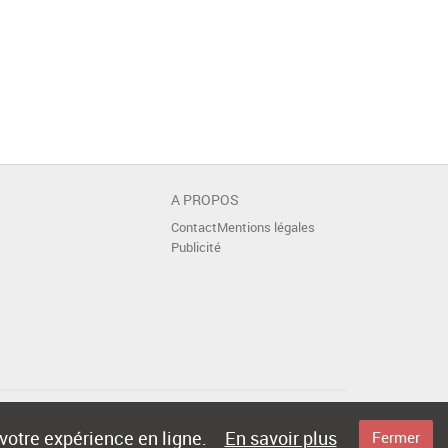
A PROPOS
Contact
Mentions légales
Publicité
 votre expérience en ligne.
En savoir plus
Fermer