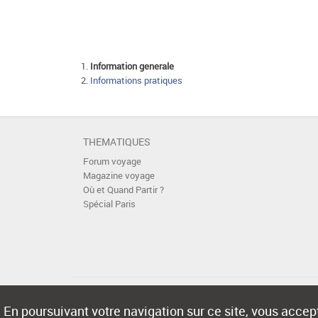
Information generale
Informations pratiques
THEMATIQUES
Forum voyage
Magazine voyage
Où et Quand Partir ?
Spécial Paris
En poursuivant votre navigation sur ce site, vous accept