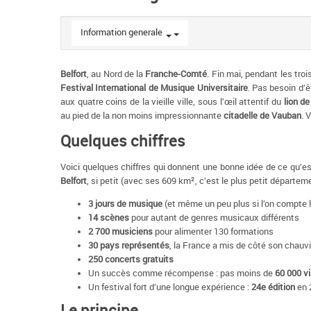
Information generale
Belfort
, au Nord de la
Franche-Comté
. Fin mai, pendant les troi
Festival International de Musique Universitaire
. Pas besoin d’ê
aux quatre coins de la vieille ville, sous l’œil attentif du
lion de
au pied de la non moins impressionnante
citadelle de Vauban
. 
Quelques chiffres
Voici quelques chiffres qui donnent une bonne idée de ce qu’e
Belfort
, si petit (avec ses 609 km², c’est le plus petit départeme
3 jours de musique
(et même un peu plus si l’on compte l
14 scènes
pour autant de genres musicaux différents
2 700 musiciens
pour alimenter 130 formations
30 pays représentés
, la France a mis de côté son chau
250 concerts gratuits
Un succès comme récompense : pas moins de
60 000 vi
Un festival fort d’une longue expérience :
24e édition
en 
Le principe