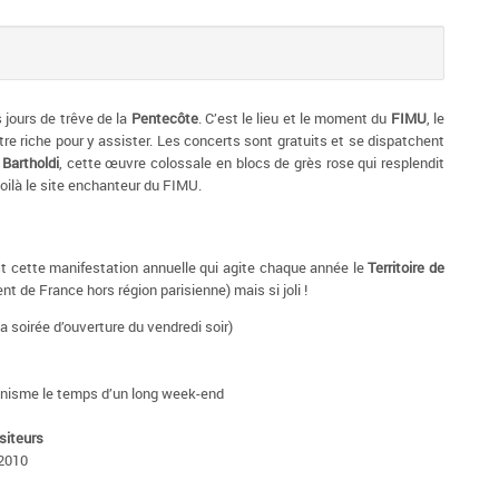
s jours de trêve de la
Pentecôte
. C’est le lieu et le moment du
FIMU
, le
tre riche pour y assister. Les concerts sont gratuits et se dispatchent
 Bartholdi
, cette œuvre colossale en blocs de grès rose qui resplendit
Voilà le site enchanteur du FIMU.
st cette manifestation annuelle qui agite chaque année le
Territoire de
nt de France hors région parisienne) mais si joli !
a soirée d’ouverture du vendredi soir)
vinisme le temps d’un long week-end
siteurs
2010