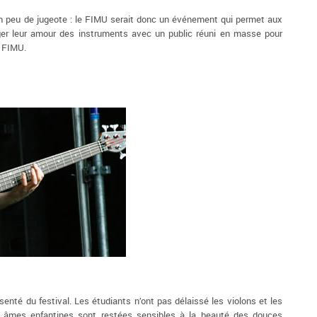
n peu de jugeote : le FIMU serait donc un événement qui permet aux
ger leur amour des instruments avec un public réuni en masse pour
r FIMU.
enté du festival. Les étudiants n’ont pas délaissé les violons et les
es âmes enfantines sont restées sensibles à la beauté des douces