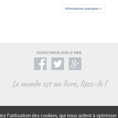
Informations pratiques >
SUIVEZ-NOUS SUR LE WEB
ez l’utilisation des cookies, qui nous aident à optimiser
Copyright © 2004-2015 -
e-Voyageur
- Tous droits réservés