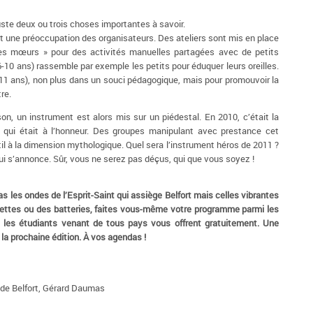
ste deux ou trois choses importantes à savoir.
t une préoccupation des organisateurs. Des ateliers sont mis en place
t les mœurs » pour des activités manuelles partagées avec de petits
-10 ans) rassemble par exemple les petits pour éduquer leurs oreilles.
-11 ans), non plus dans un souci pédagogique, mais pour promouvoir la
re.
on, un instrument est alors mis sur un piédestal. En 2010, c’était la
, qui était à l’honneur. Des groupes manipulant avec prestance cet
til à la dimension mythologique. Quel sera l’instrument héros de 2011 ?
qui s’annonce. Sûr, vous ne serez pas déçus, qui que vous soyez !
 les ondes de l’Esprit-Saint qui assiège Belfort mais celles vibrantes
pettes ou des batteries, faites vous-même votre programme parmi les
e les étudiants venant de tous pays vous offrent gratuitement. Une
la prochaine édition.
À
vos agendas !
de Belfort, Gérard Daumas