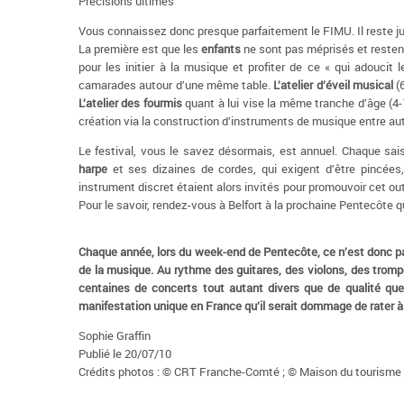
Précisions ultimes
Vous connaissez donc presque parfaitement le FIMU. Il reste ju
La première est que les
enfants
ne sont pas méprisés et resten
pour les initier à la musique et profiter de ce « qui adouci
camarades autour d’une même table.
L’atelier d’éveil musical
(6
L’atelier des fourmis
quant à lui vise la même tranche d’âge (4
création via la construction d’instruments de musique entre aut
Le festival, vous le savez désormais, est annuel. Chaque sais
harpe
et ses dizaines de cordes, qui exigent d’être pincées
instrument discret étaient alors invités pour promouvoir cet ou
Pour le savoir, rendez-vous à Belfort à la prochaine Pentecôte 
Chaque année, lors du week-end de Pentecôte, ce n’est donc pas
de la musique. Au rythme des guitares, des violons, des trom
centaines de concerts tout autant divers que de qualité qu
manifestation unique en France qu’il serait dommage de rater à 
Sophie Graffin
Publié le 20/07/10
Crédits photos : © CRT Franche-Comté ; © Maison du tourisme 