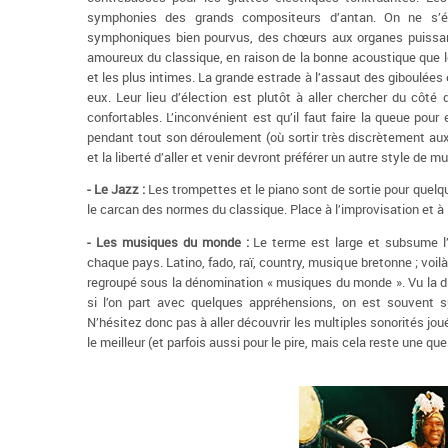
symphonies des grands compositeurs d’antan. On ne s’é
symphoniques bien pourvus, des chœurs aux organes puissant
amoureux du classique, en raison de la bonne acoustique que l
et les plus intimes. La grande estrade à l’assaut des giboulées e
eux. Leur lieu d’élection est plutôt à aller chercher du côt
confortables. L’inconvénient est qu’il faut faire la queue pour
pendant tout son déroulement (où sortir très discrètement aux
et la liberté d’aller et venir devront préférer un autre style de m
- Le Jazz :
Les trompettes et le piano sont de sortie pour quelq
le carcan des normes du classique. Place à l’improvisation et à l
- Les musiques du monde :
Le terme est large et subsume l’
chaque pays. Latino, fado, raï, country, musique bretonne ; voil
regroupé sous la dénomination « musiques du monde ». Vu la d
si l’on part avec quelques appréhensions, on est souvent su
N’hésitez donc pas à aller découvrir les multiples sonorités jo
le meilleur (et parfois aussi pour le pire, mais cela reste une qu