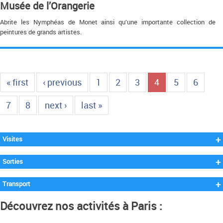
Musée de l’Orangerie
Abrite les Nymphéas de Monet ainsi qu’une importante collection de
peintures de grands artistes.
« first
‹ previous
1
2
3
4
5
6
7
8
next ›
last »
+
Visites
+
Sorties
+
Transport
Découvrez nos activités à Paris :