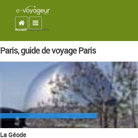
Accueil
Toggle navigation
Accueil
» Special Paris
You are here
Paris, guide de voyage Paris
La Géode