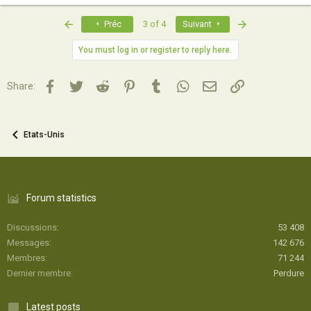
- la Caesar Salad avec ses variantes au poulet, crevettes ou saumon
- les burritos
First
Last
Préc
3 of 4
Suivant
- les buffets à volonté
- les énormes salades composées
You must log in or register to reply here.
Merci pour vos contributions.
Facebook
Twitter
Reddit
Pinterest
Tumblr
WhatsApp
Email
Lien
Michaël
Share:
:ico_inf: A découvrir :
Guide voyage Etats-Unis
Etats-Unis
Forum statistics
Discussions
53 408
Messages
142 676
Membres
71 244
Dernier membre
Perdure
Latest posts