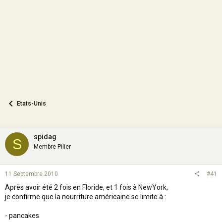
o
n
Etats-Unis
spidag
S
Membre Pilier
11 Septembre 2010
#41
Après avoir été 2 fois en Floride, et 1 fois à NewYork,
je confirme que la nourriture américaine se limite à :
- pancakes