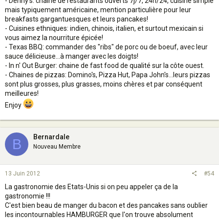
- Denny's: chaine de restaurants ouverts 7j/7, 24h/24, cuisine simple
mais typiquement américaine, mention particulière pour leur
breakfasts gargantuesques et leurs pancakes!
- Cuisines ethniques: indien, chinois, italien, et surtout mexicain si
vous aimez la nourriture épicée!
- Texas BBQ: commander des "ribs" de porc ou de boeuf, avec leur
sauce délicieuse...à manger avec les doigts!
- In n' Out Burger: chaine de fast food de qualité sur la côte ouest.
- Chaines de pizzas: Domino's, Pizza Hut, Papa John's...leurs pizzas
sont plus grosses, plus grasses, moins chères et par conséquent
meilleures!
Enjoy
Bernardale
B
Nouveau Membre
13 Juin 2012
#54
La gastronomie des Etats-Unis si on peu appeler ça de la
gastronomie !!!
C'est bien beau de manger du bacon et des pancakes sans oublier
les incontournables HAMBURGER que l'on trouve absolument