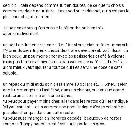
ceci dit.... cela dépend comme tu t'en doutes, de ce que tu choisis
comme mode de nourriture... fastfood ou traditionel, qui n'est pas le
plus cher obligatiorement
Je ne pense pas qu'on puisse te répondre ou bien très
appriximativement
un petit dej tu t'en tires entre 3 et 15 dollars selon ta faim.. mais si tu
t"y prends bien, tu peux choisir des hotels avec breakfast inlcus.. ou
bien ceux, un peu moins cher avec les patisseries et afé à volonté,
mais pas terrible au niveau des patisseries... le café, c'est général...
alors mieux vaut ajouter à tout ce qui t'es servi une dose de café
soluble..
un repas du midi et du soir, c'est entre 10 dollars et..........cher... selon
que tu le manges au fast food, dans un chinois, ou dans un grand
restaurant... comme en france donc..
tu peux pour payer moins cher, aller dans les restos où il est indiqué
'all you can eat'... et là comme son nom l'indique c'est à volonté et
pas plus cher que dans un autre resto...
tu peux aussi manger en 'horaires décalés', beaucoup de restos
font des "happy hours", c'est écrit sur la porte...en gros..