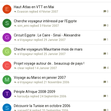
Haut-Atlas en VTT en Mai
E
0
Evasion
4 Février 2007
Cherche voyageur intéressé par l'Egypte
S
0
sim_emi
3 Février 2007
Circuit Egypte : Le Caire - Sinaï - Alexandrie
G
1
e-Voyageur
29 Janvier 2007
Cheche voyageurs Mauritanie mois de mars
G
1
e-Voyageur
25 Janvier 2007
Projet voyage autour de... beaucoup de pays !
C
4
clear
14 Janvier 2007
Voyage au Maroc en janvier 2007
M
1
e-Voyageur
21 Novembre 2006
Périple Afrique 2008-2009
T
1
karoudja
24 Septembre 2006
Découvrir la Tunisie en octobre 2006
S
0
sanae974
20 Septembre 2006