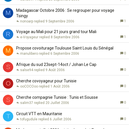
Madagascar Octobre 2006 : Se regrouper pour voyage
M
Tsingy
1
nonoarp
9 Septembre 2006
Voyage au Mali pour 21 jours grand tour Mali
R
1
e-Voyageur
8 Septembre 2006
Propose covoiturage Toulouse Saint Louis du Sénégal
M
0
manulibero
6 Septembre 2006
Afrique du sud 23sept-14oct / Johan Le Cap
S
0
salse94
9 Août 2006
Cherche covoyageur pour Tunisie
O
0
ooCOCOoo
1 Août 2006
Cherche compagnie Tunisie : Tunis et Sousse
S
0
salim37
20 Juillet 2006
Circuit VTT en Mauritanie
T
0
tofugudule
6 Juillet 2006