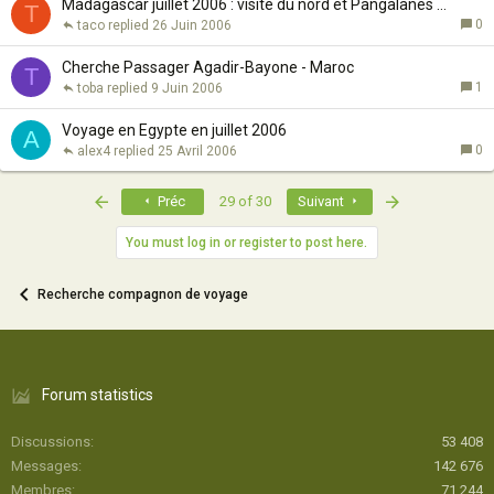
Madagascar juillet 2006 : visite du nord et Pangalanes ...
T
0
taco
26 Juin 2006
Cherche Passager Agadir-Bayone - Maroc
T
1
toba
9 Juin 2006
Voyage en Egypte en juillet 2006
A
0
alex4
25 Avril 2006
First
Last
Préc
29 of 30
Suivant
You must log in or register to post here.
Recherche compagnon de voyage
Forum statistics
Discussions
53 408
Messages
142 676
Membres
71 244