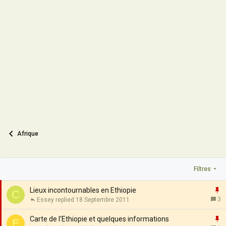
Afrique
Filtres
I
Lieux incontournables en Ethiopie
C
3
Essey
18 Septembre 2011
p
o
I
Carte de l'Ethiopie et quelques informations
E