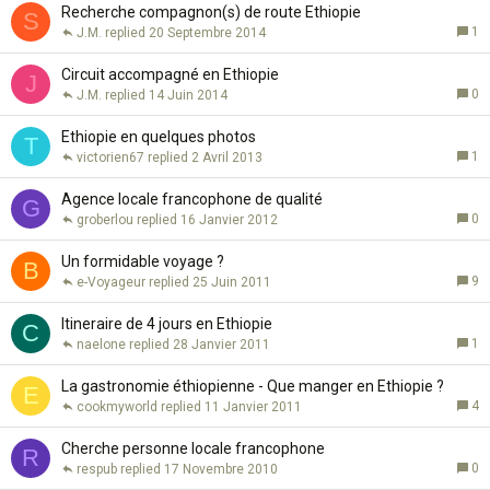
Recherche compagnon(s) de route Ethiopie
S
1
J.M.
20 Septembre 2014
Circuit accompagné en Ethiopie
J
0
J.M.
14 Juin 2014
Ethiopie en quelques photos
T
1
victorien67
2 Avril 2013
Agence locale francophone de qualité
G
0
groberlou
16 Janvier 2012
Un formidable voyage ?
B
9
e-Voyageur
25 Juin 2011
Itineraire de 4 jours en Ethiopie
C
1
naelone
28 Janvier 2011
La gastronomie éthiopienne - Que manger en Ethiopie ?
E
4
cookmyworld
11 Janvier 2011
Cherche personne locale francophone
R
0
respub
17 Novembre 2010