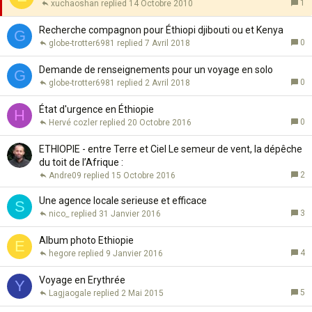
r
1
xuchaoshan
14 Octobre 2010
t
p
a
o
Recherche compagnon pour Éthiopi djibouti ou et Kenya
G
n
r
0
globe-trotter6981
7 Avril 2018
t
t
e
a
Demande de renseignements pour un voyage en solo
G
n
0
globe-trotter6981
2 Avril 2018
t
e
État d'urgence en Éthiopie
H
0
Hervé cozler
20 Octobre 2016
ETHIOPIE - entre Terre et Ciel Le semeur de vent, la dépêche
du toit de l’Afrique :
2
Andre09
15 Octobre 2016
Une agence locale serieuse et efficace
S
3
nico_
31 Janvier 2016
Album photo Ethiopie
E
4
hegore
9 Janvier 2016
Voyage en Erythrée
Y
5
Lagjaogale
2 Mai 2015