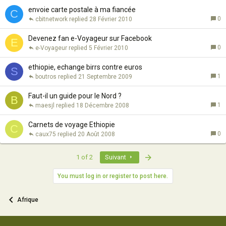
envoie carte postale à ma fiancée
C
0
cbitnetwork
28 Février 2010
Devenez fan e-Voyageur sur Facebook
E
0
e-Voyageur
5 Février 2010
ethiopie, echange birrs contre euros
S
1
boutros
21 Septembre 2009
Faut-il un guide pour le Nord ?
B
1
maesjl
18 Décembre 2008
Carnets de voyage Ethiopie
C
0
caux75
20 Août 2008
Last
1 of 2
Suivant
You must log in or register to post here.
Afrique