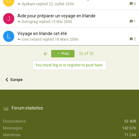
D
0
dyekaro
22 Juillet 2006
Aide pour préparer un voyage en Irlande
J
1
bonogreg
10 Mai 2006
Voyage en Irlande cet été
L
2
love.ireland
18 Mars 2006
First
Préc
12 of 12
You must log in or register to post here.
Europe
Forum statistics
Discussions
53 408
Messages
142 676
Membres
71 244