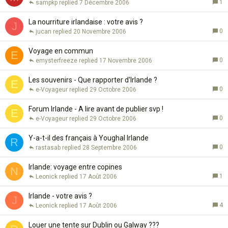
1
sampkp
7 Décembre 2006
La nourriture irlandaise : votre avis ?
J
0
jucan
20 Novembre 2006
Voyage en commun
E
0
emysterfreeze
17 Novembre 2006
Les souvenirs - Que rapporter d'Irlande ?
E
0
e-Voyageur
29 Octobre 2006
Forum Irlande - A lire avant de publier svp !
E
0
e-Voyageur
29 Octobre 2006
Y-a-t-il des français à Youghal Irlande
R
0
rastasab
28 Septembre 2006
Irlande: voyage entre copines
N
1
Leonick
17 Août 2006
Irlande - votre avis ?
J
4
Leonick
17 Août 2006
Louer une tente sur Dublin ou Galway ???