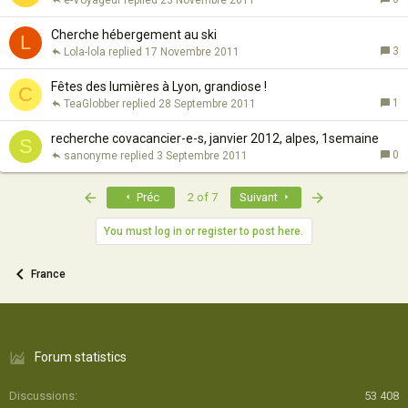
Cherche hébergement au ski
L
3
Lola-lola
17 Novembre 2011
Fêtes des lumières à Lyon, grandiose !
C
1
TeaGlobber
28 Septembre 2011
recherche covacancier-e-s, janvier 2012, alpes, 1semaine
S
0
sanonyme
3 Septembre 2011
First
Last
Préc
2 of 7
Suivant
You must log in or register to post here.
France
Forum statistics
Discussions
53 408