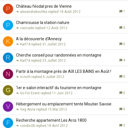
Château féodal pres de Vienne
P
1
alexandrakochka
18 Août 2012
Chamrousse la station nature
P
3
cascade
12 Août 2012
A la découverte d'Annecy
K
0
Karl74
31 Juillet 2012
Cherche conseil pour randonnées en montagne
R
4
Karl74
23 Juillet 2012
Partir à la montagne près de AIX LES BAINS en Août !
N
0
ni-ninh
6 Juillet 2012
1er e-salon interactif du tourisme en montagne
G
0
Go For Event
11 Juin 2012
Hébergement ou emplacement tente Moutier Savoie
V
0
Veg Anne
15 Mai 2012
Recherche appartement Les Arcs 1800
F
3
condis38
18 Avril 2012