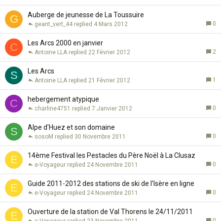
Auberge de jeunesse de La Toussuire
G
0
geant_vert_44
4 Mars 2012
Les Arcs 2000 en janvier
C
2
Antoine LLA
22 Février 2012
Les Arcs
S
1
Antoine LLA
21 Février 2012
hebergement atypique
C
0
charline4751
7 Janvier 2012
Alpe d'Huez et son domaine
S
0
sosoM
30 Novembre 2011
14ème Festival les Pestacles du Père Noël à La Clusaz
E
0
e-Voyageur
24 Novembre 2011
Guide 2011-2012 des stations de ski de l’Isère en ligne
E
0
e-Voyageur
24 Novembre 2011
Ouverture de la station de Val Thorens le 24/11/2011
E
0
e-Voyageur
23 Novembre 2011