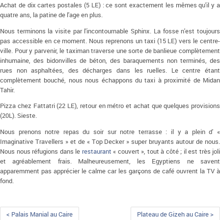
Achat de dix cartes postales (5 LE) : ce sont exactement les mêmes qu'il y a
quatre ans, la patine de l'age en plus.
Nous terminons la visite par l'incontournable Sphinx. La fosse n'est toujours
pas accessible en ce moment. Nous reprenons un taxi (15 LE) vers le centre-
ville. Pour y parvenir, le taximan traverse une sorte de banlieue complètement
inhumaine, des bidonvilles de béton, des baraquements non terminés, des
rues non asphaltées, des décharges dans les ruelles. Le centre étant
complètement bouché, nous nous échappons du taxi à proximité de Midan
Tahir.
Pizza chez Fattatri (22 LE), retour en métro et achat que quelques provisions
(20L). Sieste.
Nous prenons notre repas du soir sur notre terrasse : il y a plein d' «
Imaginative Travellers » et de « Top Decker » super bruyants autour de nous.
Nous nous réfugions dans le
restaurant
« couvert », tout à côté ; il est très joli
et agréablement frais. Malheureusement, les Egyptiens ne savent
apparemment pas apprécier le calme car les garçons de café ouvrent la TV à
fond.
< Palais Manial au Caire
Plateau de Gizeh au Caire >