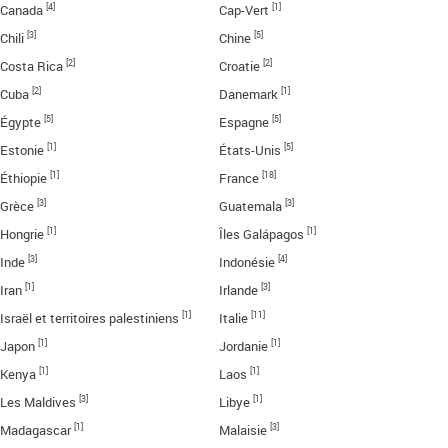
[4]
[1]
Canada
Cap-Vert
[3]
[5]
Chili
Chine
[2]
[2]
Costa Rica
Croatie
[2]
[1]
Cuba
Danemark
[5]
[5]
Égypte
Espagne
[1]
[5]
Estonie
États-Unis
[1]
[18]
Éthiopie
France
[3]
[3]
Grèce
Guatemala
[1]
[1]
Hongrie
Îles Galápagos
[3]
[4]
Inde
Indonésie
[1]
[3]
Iran
Irlande
[1]
[11]
Israël et territoires palestiniens
Italie
[1]
[1]
Japon
Jordanie
[1]
[1]
Kenya
Laos
[3]
[1]
Les Maldives
Libye
[1]
[3]
Madagascar
Malaisie