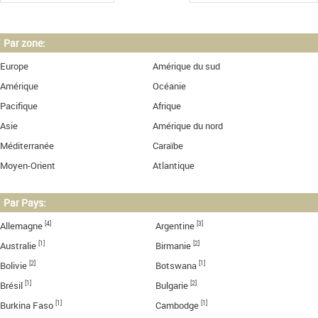
Par zone:
Europe
Amérique du sud
Amérique
Océanie
Pacifique
Afrique
Asie
Amérique du nord
Méditerranée
Caraïbe
Moyen-Orient
Atlantique
Par Pays:
[4]
[3]
Allemagne
Argentine
[1]
[2]
Australie
Birmanie
[2]
[1]
Bolivie
Botswana
[1]
[2]
Brésil
Bulgarie
[1]
[1]
Burkina Faso
Cambodge