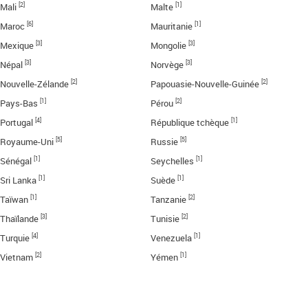
[2]
[1]
Mali
Malte
[6]
[1]
Maroc
Mauritanie
[3]
[3]
Mexique
Mongolie
[3]
[3]
Népal
Norvège
[2]
[2]
Nouvelle-Zélande
Papouasie-Nouvelle-Guinée
[1]
[2]
Pays-Bas
Pérou
[4]
[1]
Portugal
République tchèque
[5]
[5]
Royaume-Uni
Russie
[1]
[1]
Sénégal
Seychelles
[1]
[1]
Sri Lanka
Suède
[1]
[2]
Taïwan
Tanzanie
[3]
[2]
Thaïlande
Tunisie
[4]
[1]
Turquie
Venezuela
[2]
[1]
Vietnam
Yémen