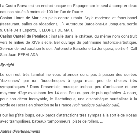
La Costa Brava est un endroit unique en Espagne car le seul à compter deux
casinos situés à moins de 100 km l'un de l'autre.
Casino LIoret de Mar :
en plein centre urbain. Style moderne et fonctionne
(restaurant, salles de réceptions, ...). Autoroute Barcelone-La Jonquera, sortie
9. Calle Dels Esports, 1. LLORET DE MAR.
Casino Castell de Peralada :
installé dans le château du même nom construit
vers le milieu de XIVe siècle. Bel ouvrage du patrimoine historico-artistique.
Service de restauration le soir. Autoroute Barcelone-La Junquera, sortie 4. Call
San Joan. PERALADA
By night
Le coin est très familial, ne vous attendez donc pas à passer des soirées
"ibiziennes" par ici. Discothèques à gogo mais peu de choses très
sympathiques ! Dans l'ensemble, musique techno, peu d'ambiance et une
moyenne d'âge avoisinant les 14 ans. Peu ou pas de pub agréables. A noter,
pour son décor incroyable, le Rachdingue, une discothèque surréaliste à la
sortie de Rosas en direction de la France
(voir rubrique Salvador Dali)
.
Pour les p'tits loups, deux parcs d'attractions très sympas à la sortie de Rosas
avec trampolines, bateaux tamponneurs, piste de rollers, ...
Autres divertissements