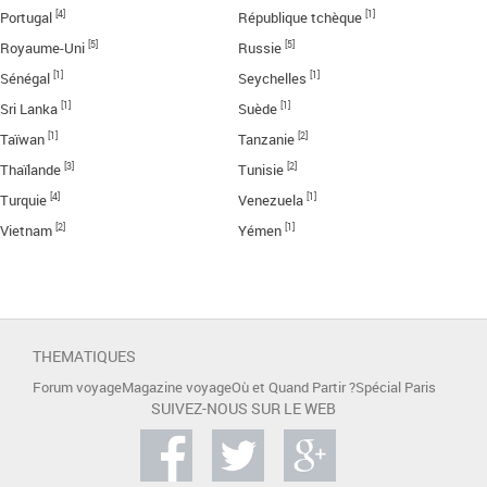
[4]
[1]
Portugal
République tchèque
[5]
[5]
Royaume-Uni
Russie
[1]
[1]
Sénégal
Seychelles
[1]
[1]
Sri Lanka
Suède
[1]
[2]
Taïwan
Tanzanie
[3]
[2]
Thaïlande
Tunisie
[4]
[1]
Turquie
Venezuela
[2]
[1]
Vietnam
Yémen
THEMATIQUES
Forum voyage
Magazine voyage
Où et Quand Partir ?
Spécial Paris
SUIVEZ-NOUS SUR LE WEB