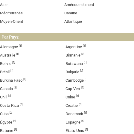
Asie
Amérique du nord
Méditerranée
Caraïbe
Moyen-Orient
Atlantique
Par Pays:
[4]
[3]
Allemagne
Argentine
[1]
[2]
Australie
Birmanie
[2]
[1]
Bolivie
Botswana
[1]
[2]
Brésil
Bulgarie
[1]
[1]
Burkina Faso
Cambodge
[4]
[1]
Canada
Cap-Vert
[3]
[5]
Chili
Chine
[2]
[2]
Costa Rica
Croatie
[2]
[1]
Cuba
Danemark
[5]
[5]
Égypte
Espagne
[1]
[5]
Estonie
États-Unis