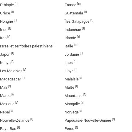
[1]
[18]
Éthiopie
France
[3]
[3]
Grèce
Guatemala
[1]
[1]
Hongrie
Îles Galápagos
[3]
[4]
Inde
Indonésie
[1]
[3]
Iran
Irlande
[1]
[11]
Israël et territoires palestiniens
Italie
[1]
[1]
Japon
Jordanie
[1]
[1]
Kenya
Laos
[3]
[1]
Les Maldives
Libye
[1]
[3]
Madagascar
Malaisie
[2]
[1]
Mali
Malte
[6]
[1]
Maroc
Mauritanie
[3]
[3]
Mexique
Mongolie
[3]
[3]
Népal
Norvège
[2]
[2]
Nouvelle-Zélande
Papouasie-Nouvelle-Guinée
[1]
[2]
Pays-Bas
Pérou