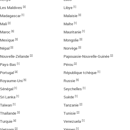
[3]
[1]
Les Maldives
Libye
[1]
[3]
Madagascar
Malaisie
[2]
[1]
Mali
Malte
[6]
[1]
Maroc
Mauritanie
[3]
[3]
Mexique
Mongolie
[3]
[3]
Népal
Norvège
[2]
[2]
Nouvelle-Zélande
Papouasie-Nouvelle-Guinée
[1]
[2]
Pays-Bas
Pérou
[4]
[1]
Portugal
République tchèque
[5]
[5]
Royaume-Uni
Russie
[1]
[1]
Sénégal
Seychelles
[1]
[1]
Sri Lanka
Suède
[1]
[2]
Taïwan
Tanzanie
[3]
[2]
Thaïlande
Tunisie
[4]
[1]
Turquie
Venezuela
[2]
[1]
Vietnam
Yémen