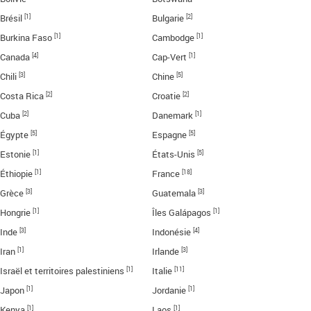
[1]
[2]
Brésil
Bulgarie
[1]
[1]
Burkina Faso
Cambodge
[4]
[1]
Canada
Cap-Vert
[3]
[5]
Chili
Chine
[2]
[2]
Costa Rica
Croatie
[2]
[1]
Cuba
Danemark
[5]
[5]
Égypte
Espagne
[1]
[5]
Estonie
États-Unis
[1]
[18]
Éthiopie
France
[3]
[3]
Grèce
Guatemala
[1]
[1]
Hongrie
Îles Galápagos
[3]
[4]
Inde
Indonésie
[1]
[3]
Iran
Irlande
[1]
[11]
Israël et territoires palestiniens
Italie
[1]
[1]
Japon
Jordanie
[1]
[1]
Kenya
Laos