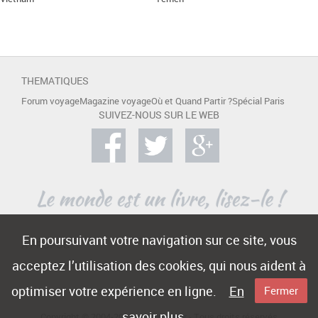
THEMATIQUES
Forum voyage
Magazine voyage
Où et Quand Partir ?
Spécial Paris
SUIVEZ-NOUS SUR LE WEB
En poursuivant votre navigation sur ce site, vous
A PROPOS
acceptez l’utilisation des cookies, qui nous aident à
Contact
Mentions légales
Publicité
optimiser votre expérience en ligne.
En
Fermer
savoir plus
Copyright © 2004-2015 -
e-Voyageur
- Tous droits réservés