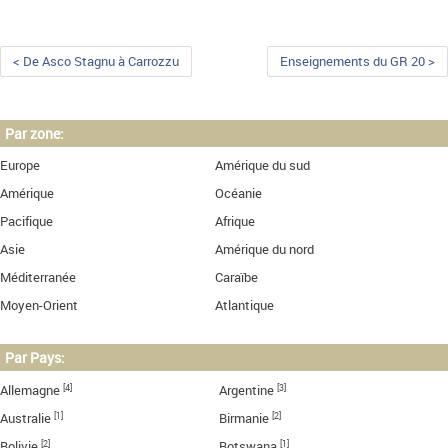
< De Asco Stagnu à Carrozzu
Enseignements du GR 20 >
Par zone:
Europe
Amérique du sud
Amérique
Océanie
Pacifique
Afrique
Asie
Amérique du nord
Méditerranée
Caraïbe
Moyen-Orient
Atlantique
Par Pays:
[4]
[3]
Allemagne
Argentine
[1]
[2]
Australie
Birmanie
[2]
[1]
Bolivie
Botswana