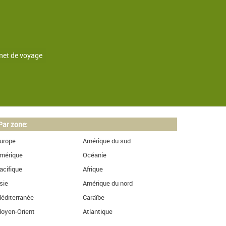
net de voyage
Par zone:
urope
Amérique du sud
mérique
Océanie
acifique
Afrique
sie
Amérique du nord
éditerranée
Caraïbe
oyen-Orient
Atlantique