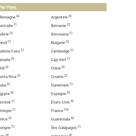
Par Pays:
[4]
[3]
llemagne
Argentine
[1]
[2]
ustralie
Birmanie
[2]
[1]
olivie
Botswana
[1]
[2]
résil
Bulgarie
[1]
[1]
urkina Faso
Cambodge
[4]
[1]
anada
Cap-Vert
[3]
[5]
hili
Chine
[2]
[2]
osta Rica
Croatie
[2]
[1]
uba
Danemark
[5]
[5]
gypte
Espagne
[1]
[5]
stonie
États-Unis
[1]
[18]
thiopie
France
[3]
[3]
rèce
Guatemala
[1]
[1]
ongrie
Îles Galápagos
[3]
[4]