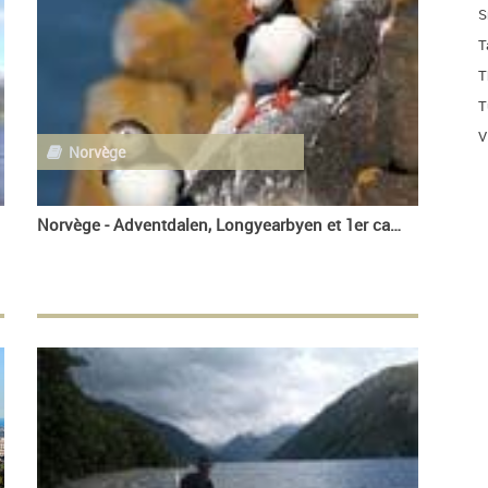
S
T
T
T
V
Norvège
Norvège - Adventdalen, Longyearbyen et 1er camp