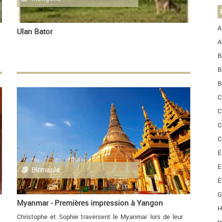
A
Ulan Bator
A
B
B
B
C
C
C
C
É
E
Birmanie
É
G
Myanmar - Premières impression à Yangon
H
Christophe et Sophie traversent le Myanmar lors de leur