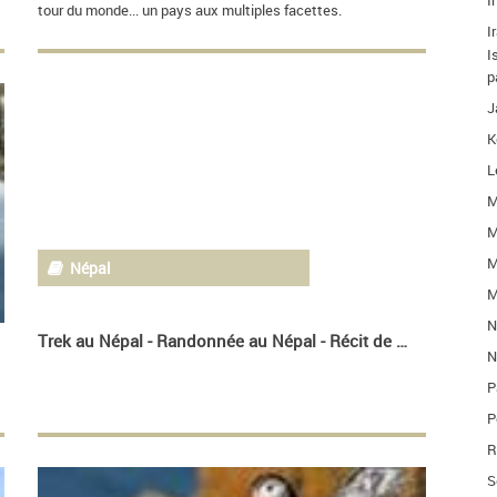
I
tour du monde... un pays aux multiples facettes.
I
I
p
J
K
L
M
M
M
Népal
M
N
Trek au Népal - Randonnée au Népal - Récit de voyage
N
P
P
R
S