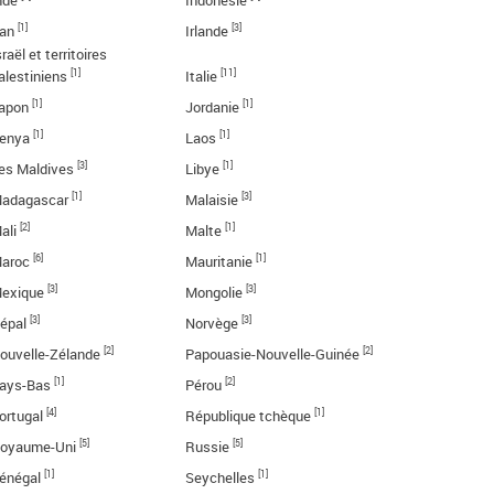
nde
Indonésie
[1]
[3]
ran
Irlande
sraël et territoires
[1]
[11]
alestiniens
Italie
[1]
[1]
apon
Jordanie
[1]
[1]
enya
Laos
[3]
[1]
es Maldives
Libye
[1]
[3]
adagascar
Malaisie
[2]
[1]
ali
Malte
[6]
[1]
aroc
Mauritanie
[3]
[3]
exique
Mongolie
[3]
[3]
épal
Norvège
[2]
[2]
ouvelle-Zélande
Papouasie-Nouvelle-Guinée
[1]
[2]
ays-Bas
Pérou
[4]
[1]
ortugal
République tchèque
[5]
[5]
oyaume-Uni
Russie
[1]
[1]
énégal
Seychelles