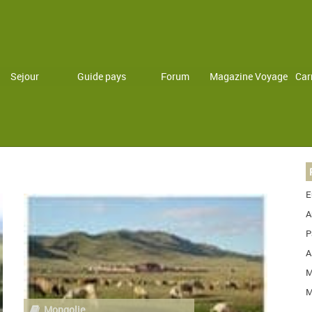
Sejour
Guide pays
Forum
Magazine Voyage
Car
E
A
P
A
M
M
Mongolie