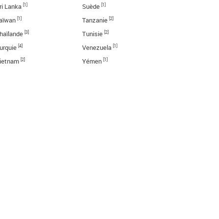
[1]
[1]
ri Lanka
Suède
[1]
[2]
aïwan
Tanzanie
[3]
[2]
haïlande
Tunisie
[4]
[1]
urquie
Venezuela
[2]
[1]
ietnam
Yémen