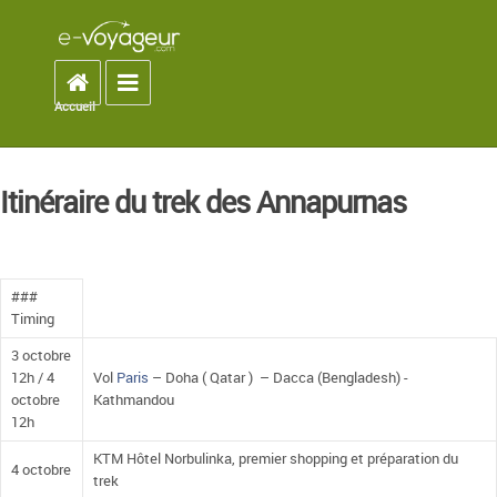
Accueil
Toggle navigation
Accueil
You are here
Itinéraire du trek des Annapurnas
###
Timing
3 octobre
12h / 4
Vol
Paris
– Doha ( Qatar ) – Dacca (Bengladesh) -
octobre
Kathmandou
12h
KTM Hôtel Norbulinka, premier shopping et préparation du
4 octobre
trek