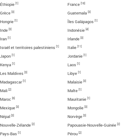
[1]
[18]
Éthiopie
France
[3]
[3]
Grèce
Guatemala
[1]
[1]
Hongrie
Îles Galápagos
[3]
[4]
Inde
Indonésie
[1]
[3]
Iran
Irlande
[1]
[11]
Israël et territoires palestiniens
Italie
[1]
[1]
Japon
Jordanie
[1]
[1]
Kenya
Laos
[3]
[1]
Les Maldives
Libye
[1]
[3]
Madagascar
Malaisie
[2]
[1]
Mali
Malte
[6]
[1]
Maroc
Mauritanie
[3]
[3]
Mexique
Mongolie
[3]
[3]
Népal
Norvège
[2]
[2]
Nouvelle-Zélande
Papouasie-Nouvelle-Guinée
[1]
[2]
Pays-Bas
Pérou