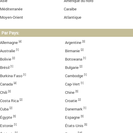
Asie
Amérique du nord
Méditerranée
Caraïbe
Moyen-Orient
Atlantique
Par Pays:
[4]
[3]
Allemagne
Argentine
[1]
[2]
Australie
Birmanie
[2]
[1]
Bolivie
Botswana
[1]
[2]
Brésil
Bulgarie
[1]
[1]
Burkina Faso
Cambodge
[4]
[1]
Canada
Cap-Vert
[3]
[5]
Chili
Chine
[2]
[2]
Costa Rica
Croatie
[2]
[1]
Cuba
Danemark
[5]
[5]
Égypte
Espagne
[1]
[5]
Estonie
États-Unis
[1]
[18]