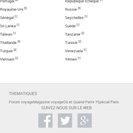
Portugal
République tchèque
[5]
[5]
Royaume-Uni
Russie
[1]
[1]
Sénégal
Seychelles
[1]
[1]
Sri Lanka
Suède
[1]
[2]
Taïwan
Tanzanie
[3]
[2]
Thaïlande
Tunisie
[4]
[1]
Turquie
Venezuela
[2]
[1]
Vietnam
Yémen
THEMATIQUES
Forum voyage
Magazine voyage
Où et Quand Partir ?
Spécial Paris
SUIVEZ-NOUS SUR LE WEB