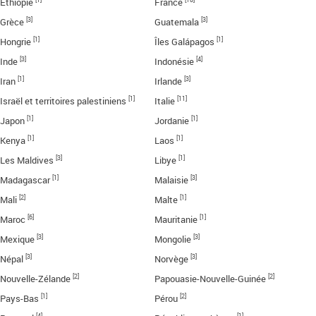
Éthiopie
France
[3]
[3]
Grèce
Guatemala
[1]
[1]
Hongrie
Îles Galápagos
[3]
[4]
Inde
Indonésie
[1]
[3]
Iran
Irlande
[1]
[11]
Israël et territoires palestiniens
Italie
[1]
[1]
Japon
Jordanie
[1]
[1]
Kenya
Laos
[3]
[1]
Les Maldives
Libye
[1]
[3]
Madagascar
Malaisie
[2]
[1]
Mali
Malte
[6]
[1]
Maroc
Mauritanie
[3]
[3]
Mexique
Mongolie
[3]
[3]
Népal
Norvège
[2]
[2]
Nouvelle-Zélande
Papouasie-Nouvelle-Guinée
[1]
[2]
Pays-Bas
Pérou
[4]
[1]