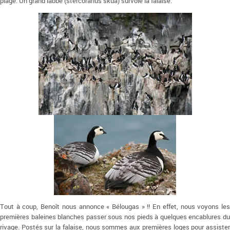
plage. Un grand labbe (stercorarius skua) survole la falaise.
Tout à coup, Benoît nous annonce « Bélougas » !! En effet, nous voyons les
premières baleines blanches passer sous nos pieds à quelques encablures du
rivage. Postés sur la falaise, nous sommes aux premières loges pour assister