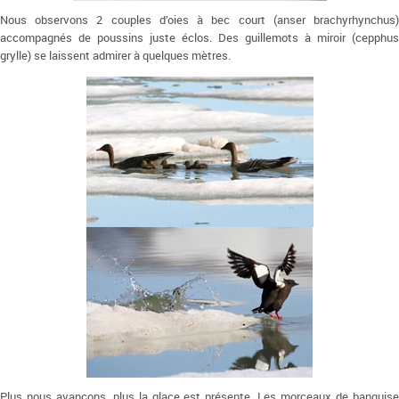
Nous observons 2 couples d’oies à bec court (anser brachyrhynchus)
accompagnés de poussins juste éclos. Des guillemots à miroir (cepphus
grylle) se laissent admirer à quelques mètres.
Plus nous avançons, plus la glace est présente. Les morceaux de banquise