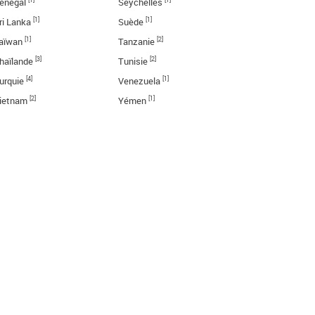
énégal
Seychelles
[1]
[1]
ri Lanka
Suède
[1]
[2]
aïwan
Tanzanie
[3]
[2]
haïlande
Tunisie
[4]
[1]
urquie
Venezuela
[2]
[1]
ietnam
Yémen