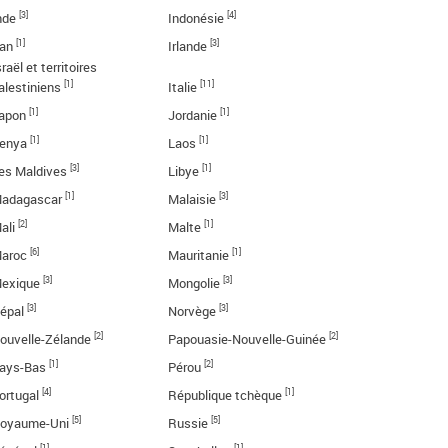
[3]
[4]
nde
Indonésie
[1]
[3]
ran
Irlande
sraël et territoires
[1]
[11]
alestiniens
Italie
[1]
[1]
apon
Jordanie
[1]
[1]
enya
Laos
[3]
[1]
es Maldives
Libye
[1]
[3]
adagascar
Malaisie
[2]
[1]
ali
Malte
[6]
[1]
aroc
Mauritanie
[3]
[3]
exique
Mongolie
[3]
[3]
épal
Norvège
[2]
[2]
ouvelle-Zélande
Papouasie-Nouvelle-Guinée
[1]
[2]
ays-Bas
Pérou
[4]
[1]
ortugal
République tchèque
[5]
[5]
oyaume-Uni
Russie
[1]
[1]