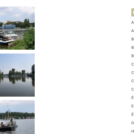
A
A
B
B
B
C
C
C
C
É
E
É
G
H