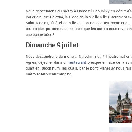
Nous descendons du métro à Namesti Républiky en début d'après-
Poudrière, rue Celetná, la Place de la Vieille Ville (Staromest
Saint-Nicolas, L'Hôtel de Ville et son horloge astronomique .
toutes plus pittoresques les unes que les autres nous revenon
une bonne bière !
Dimanche 9 juillet
Nous descendrons du métro à Národni Trida / Théâtre national 
Agnès, déjeuner dans un
restaurant
presque en face de la syna
quartier, Rudolfinum, les quais, par le pont Mánesuv nous fai
métro et retour au camping.