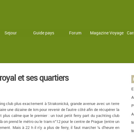
Sejour
Guide pays
Forum
Magazine Voyage
Car
 royal et ses quartiers
E
A
ng club plus exactement à Strakonická, grande avenue avec un terre
P
 faire une dizaine de km pour revenir de l'autre côté afin de récupérer la
A
plus calme que le premier : un tout petit ferry part du yachting club
à on prend le métro ou le tram n°12 pour le centre de Prague (entre un
M
ent. Mais à 22 h il n'y a plus de ferry, il faut marcher ¼ d'heure en
M