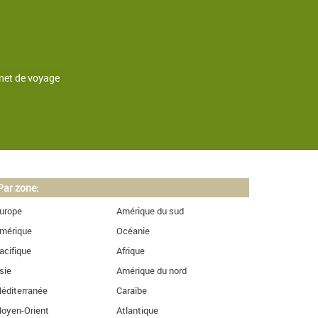
net de voyage
Par zone:
urope
Amérique du sud
mérique
Océanie
acifique
Afrique
sie
Amérique du nord
éditerranée
Caraïbe
oyen-Orient
Atlantique