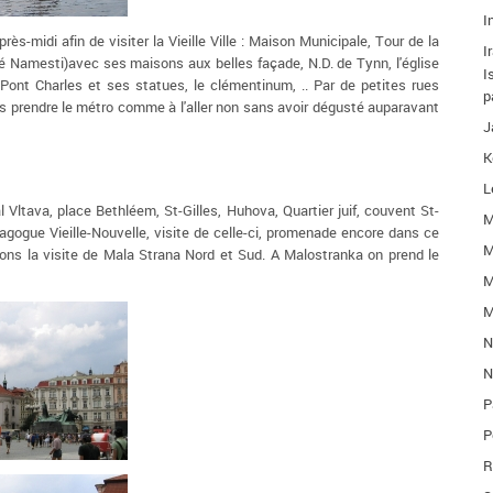
I
midi afin de visiter la Vieille Ville : Maison Municipale, Tour de la
I
ské Namesti)avec ses maisons aux belles façade, N.D. de Tynn, l'église
I
. Pont Charles et ses statues, le clémentinum, .. Par de petites rues
p
s prendre le métro comme à l'aller non sans avoir dégusté auparavant
J
K
L
Vltava, place Bethléem, St-Gilles, Huhova, Quartier juif, couvent St-
M
gogue Vieille-Nouvelle, visite de celle-ci, promenade encore dans ce
M
sons la visite de Mala Strana Nord et Sud. A Malostranka on prend le
M
M
N
N
P
P
R