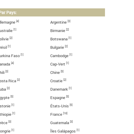
Par Pays:
[4]
[3]
llemagne
Argentine
[1]
[2]
ustralie
Birmanie
[2]
[1]
olivie
Botswana
[1]
[2]
résil
Bulgarie
[1]
[1]
urkina Faso
Cambodge
[4]
[1]
anada
Cap-Vert
[3]
[5]
hili
Chine
[2]
[2]
osta Rica
Croatie
[2]
[1]
uba
Danemark
[5]
[5]
gypte
Espagne
[1]
[5]
stonie
États-Unis
[1]
[18]
thiopie
France
[3]
[3]
rèce
Guatemala
[1]
[1]
ongrie
Îles Galápagos