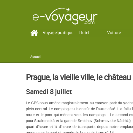
Voyage pratique
Vol
Hotel
Voiture
Accueil
You are here
Prague, la vieille ville, le château
Samedi 8 juillet
Le GPS nous amène magistralement au caravan park du yachti
plein central. Le camping est bien sûr de l'autre côté. Il a fallu
route et le pont qui mènent vers les campings…..Le second est 
pour Strakonická et la gare de Smíchov (Schimovske Nádráží), l
quart d'heure et ½ d'heure de transports depuis notre emplacem
arrière vers le pont et prendre le bus ou le tram n° 14.