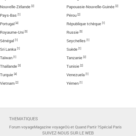
[2]
[2]
Nouvelle-Zélande
Papouasie-Nouvelle-Guinée
[1]
[2]
Pays-Bas
Pérou
[4]
[1]
Portugal
République tchèque
[5]
[5]
Royaume-Uni
Russie
[1]
[1]
Sénégal
Seychelles
[1]
[1]
Sri Lanka
Suède
[1]
[2]
Taïwan
Tanzanie
[3]
[2]
Thaïlande
Tunisie
[4]
[1]
Turquie
Venezuela
[2]
[1]
Vietnam
Yémen
THEMATIQUES
Forum voyage
Magazine voyage
Où et Quand Partir ?
Spécial Paris
SUIVEZ-NOUS SUR LE WEB