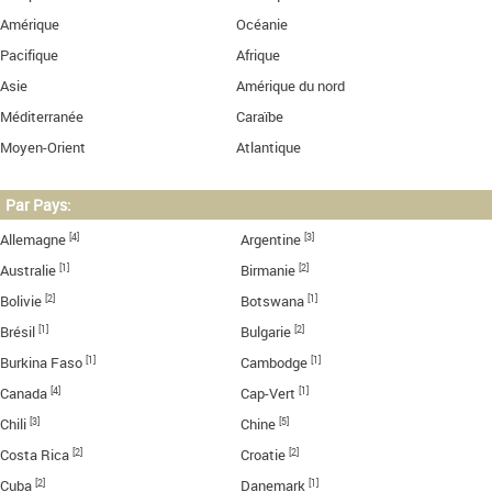
Amérique
Océanie
Pacifique
Afrique
Asie
Amérique du nord
Méditerranée
Caraïbe
Moyen-Orient
Atlantique
Par Pays:
[4]
[3]
Allemagne
Argentine
[1]
[2]
Australie
Birmanie
[2]
[1]
Bolivie
Botswana
[1]
[2]
Brésil
Bulgarie
[1]
[1]
Burkina Faso
Cambodge
[4]
[1]
Canada
Cap-Vert
[3]
[5]
Chili
Chine
[2]
[2]
Costa Rica
Croatie
[2]
[1]
Cuba
Danemark