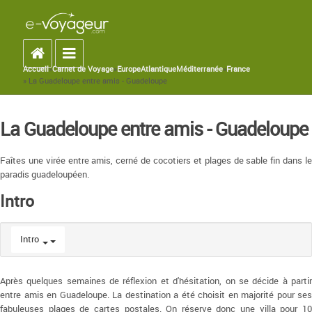
Accueil
Toggle navigation
Accueil
»
Carnet de Voyage
»
Europe
Atlantique
Méditerranée
»
France
You are here
» La Guadeloupe entre amis - Guadeloupe
La Guadeloupe entre amis - Guadeloupe
Faîtes une virée entre amis, cerné de cocotiers et plages de sable fin dans le
paradis guadeloupéen.
Intro
Intro
Après quelques semaines de réflexion et d'hésitation, on se décide à partir
entre amis en Guadeloupe. La destination a été choisit en majorité pour ses
fabuleuses plages de cartes postales. On réserve donc une villa pour 10