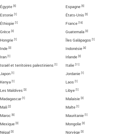
[5]
[5]
Égypte
Espagne
[1]
[5]
Estonie
États-Unis
[1]
[18]
Éthiopie
France
[3]
[3]
Grèce
Guatemala
[1]
[1]
Hongrie
Îles Galápagos
[3]
[4]
Inde
Indonésie
[1]
[3]
Iran
Irlande
[1]
[11]
Israël et territoires palestiniens
Italie
[1]
[1]
Japon
Jordanie
[1]
[1]
Kenya
Laos
[3]
[1]
Les Maldives
Libye
[1]
[3]
Madagascar
Malaisie
[2]
[1]
Mali
Malte
[6]
[1]
Maroc
Mauritanie
[3]
[3]
Mexique
Mongolie
[3]
[3]
Népal
Norvège