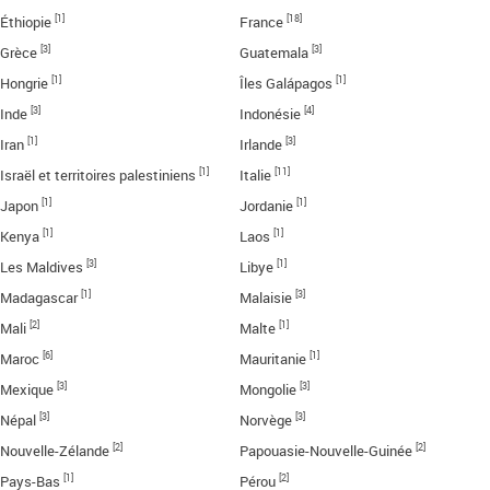
[1]
[18]
Éthiopie
France
[3]
[3]
Grèce
Guatemala
[1]
[1]
Hongrie
Îles Galápagos
[3]
[4]
Inde
Indonésie
[1]
[3]
Iran
Irlande
[1]
[11]
Israël et territoires palestiniens
Italie
[1]
[1]
Japon
Jordanie
[1]
[1]
Kenya
Laos
[3]
[1]
Les Maldives
Libye
[1]
[3]
Madagascar
Malaisie
[2]
[1]
Mali
Malte
[6]
[1]
Maroc
Mauritanie
[3]
[3]
Mexique
Mongolie
[3]
[3]
Népal
Norvège
[2]
[2]
Nouvelle-Zélande
Papouasie-Nouvelle-Guinée
[1]
[2]
Pays-Bas
Pérou