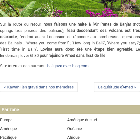
Sur la route du retour,
nous faisons une halte à l'Air Panas de Banjar
(hot
springs très prisées des balinais),
l'eau descendant des volcans est très
relaxante
, l'endroit aussi. L'occasion de répondre aux nombreuses questions
des Balinais ; 'Where you come from?' ; 'How long in Bali?', 'Where you stay?';
'First time in Bali?'.
Lovina aura donc été une étape bien agréable
. L
lendemain, lever 6h30
pour rejoindre Amed dans l'Est de l'île
.
Site internet des auteurs :
bali-java.over-blog.com
< Kawah Ijen gravé dans nos mémoires
La quiétude d'Amed >
Par zone:
Europe
Amérique du sud
Amérique
Océanie
Pacifique
Afrique