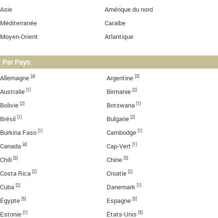
Asie
Amérique du nord
Méditerranée
Caraïbe
Moyen-Orient
Atlantique
Par Pays:
[4]
[3]
Allemagne
Argentine
[1]
[2]
Australie
Birmanie
[2]
[1]
Bolivie
Botswana
[1]
[2]
Brésil
Bulgarie
[1]
[1]
Burkina Faso
Cambodge
[4]
[1]
Canada
Cap-Vert
[3]
[5]
Chili
Chine
[2]
[2]
Costa Rica
Croatie
[2]
[1]
Cuba
Danemark
[5]
[5]
Égypte
Espagne
[1]
[5]
Estonie
États-Unis