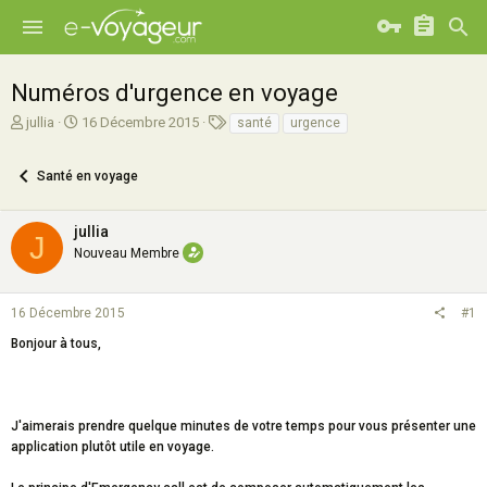
Numéros d'urgence en voyage
A
D
T
jullia
16 Décembre 2015
santé
urgence
u
a
a
t
t
g
Santé en voyage
e
e
s
u
d
r
e
jullia
J
d
d
Nouveau Membre
e
é
l
b
a
u
16 Décembre 2015
#1
d
t
i
Bonjour à tous,
s
c
u
s
J'aimerais prendre quelque minutes de votre temps pour vous présenter une
s
application plutôt utile en voyage.
i
o