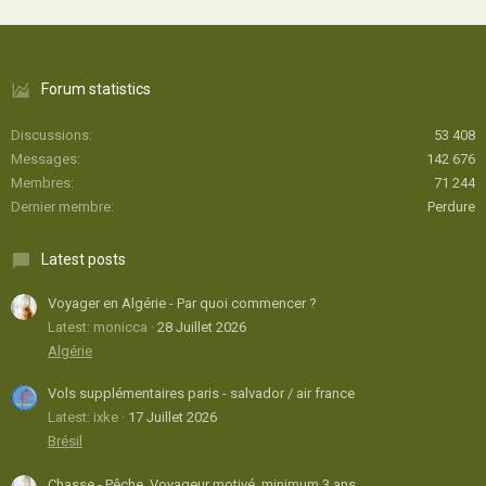
Forum statistics
Discussions
53 408
Messages
142 676
Membres
71 244
Dernier membre
Perdure
Latest posts
Voyager en Algérie - Par quoi commencer ?
Latest: monicca
28 Juillet 2026
Algérie
Vols supplémentaires paris - salvador / air france
Latest: ixke
17 Juillet 2026
Brésil
Chasse - Pêche, Voyageur motivé, minimum 3 ans.