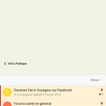
Infos Pratique
Filtres
I
Devenez fan e-Voyageur sur Facebook
E
0
e-Voyageur
5 Février 2010
p
o
I
Forums santé en général
G