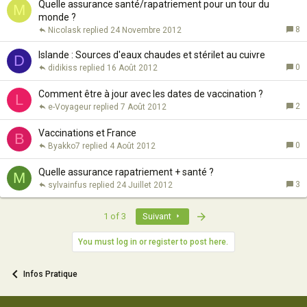
Quelle assurance santé/rapatriement pour un tour du
M
monde ?
8
Nicolask
24 Novembre 2012
Islande : Sources d'eaux chaudes et stérilet au cuivre
D
0
didikiss
16 Août 2012
Comment être à jour avec les dates de vaccination ?
L
2
e-Voyageur
7 Août 2012
Vaccinations et France
B
0
Byakko7
4 Août 2012
Quelle assurance rapatriement + santé ?
M
3
sylvainfus
24 Juillet 2012
Last
1 of 3
Suivant
You must log in or register to post here.
Infos Pratique