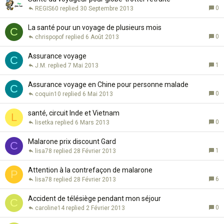
0
REGIS60
30 Septembre 2013
La santé pour un voyage de plusieurs mois
C
0
chrispopof
6 Août 2013
Assurance voyage
C
1
J.M.
7 Mai 2013
Assurance voyage en Chine pour personne malade
C
0
coquin10
6 Mai 2013
santé, circuit Inde et Vietnam
L
0
lisetka
6 Mars 2013
Malarone prix discount Gard
C
1
lisa78
28 Février 2013
Attention à la contrefaçon de malarone
P
6
lisa78
28 Février 2013
Accident de télésiège pendant mon séjour
C
0
caroline14
2 Février 2013