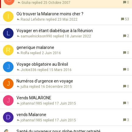
r
0
Giulia
25 Octobre 2007
t
p
a
o
Où trouver la Malarone moins cher ?
I
n
r
53
Raoul Lefebvre
23 Mai 2022
t
t
e
a
Voyager en étant diabétique à la Réunion
L
n
2
samuelnickson990
18 Janvier 2022
t
e
generique malarone
R
0
Rolfa
2 Juin 2016
Voyage obligatoire au Brésil
J
0
Jickie336
15 Mars 2016
Numéros d'urgence en voyage
J
0
jullia
16 Décembre 2015
Vends MALARONE
J
1
johanna1985
17 Juin 2015
vends Malarone
D
3
johanna1985
17 Juin 2015
Santé du voyageur pour globe-trotter retraité