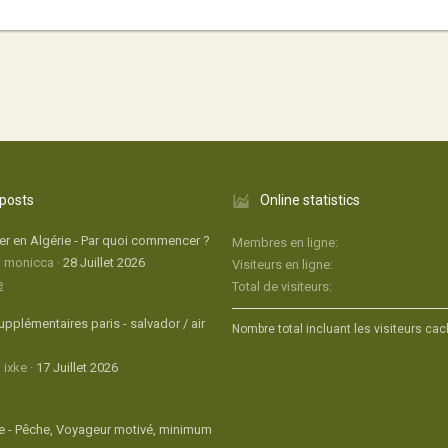
 posts
Online statistics
r en Algérie - Par quoi commencer ?
Membres en ligne
: monicca
28 Juillet 2026
Visiteurs en ligne
e
Total de visiteurs
upplémentaires paris - salvador / air
Nombre total incluant les visiteurs cac
 ixke
17 Juillet 2026
 - Pêche, Voyageur motivé, minimum