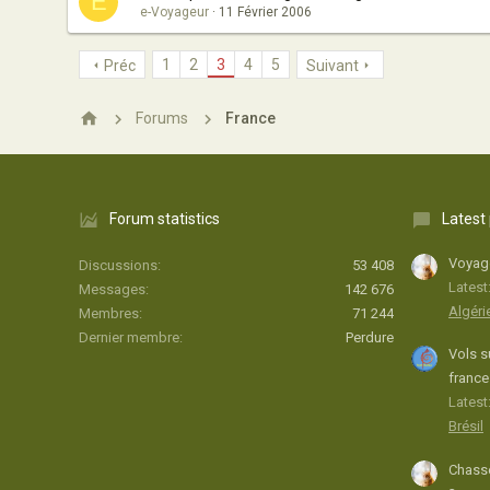
E
e-Voyageur
11 Février 2006
1
2
3
4
5
Préc
Suivant
Forums
France
Forum statistics
Latest
Voyage
Discussions
53 408
Latest
Messages
142 676
Algéri
Membres
71 244
Dernier membre
Perdure
Vols s
france
Latest:
Brésil
Chasse