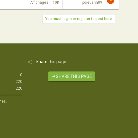
P
Affichages
10K
pdieuanh89
You must log in or register to post here.
Share this page
0
SHARE THIS PAGE
220
220
hés.