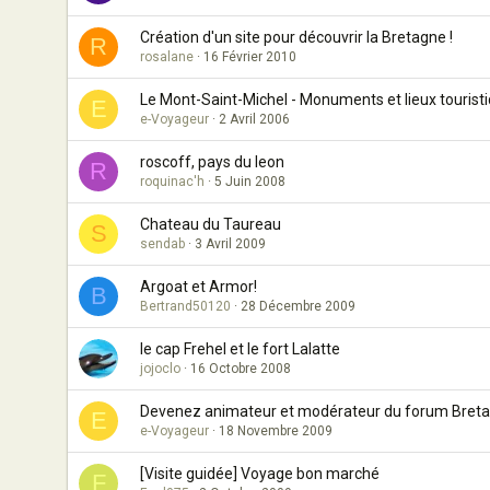
Création d'un site pour découvrir la Bretagne !
R
rosalane
16 Février 2010
Le Mont-Saint-Michel - Monuments et lieux tourist
E
e-Voyageur
2 Avril 2006
roscoff, pays du leon
R
roquinac'h
5 Juin 2008
Chateau du Taureau
S
sendab
3 Avril 2009
Argoat et Armor!
B
Bertrand50120
28 Décembre 2009
le cap Frehel et le fort Lalatte
jojoclo
16 Octobre 2008
Devenez animateur et modérateur du forum Bret
E
e-Voyageur
18 Novembre 2009
[Visite guidée] Voyage bon marché
F