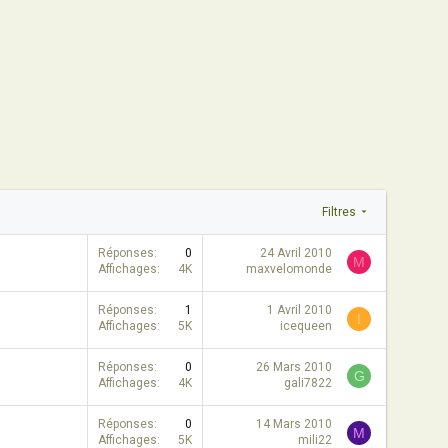
Filtres
Réponses
0
24 Avril 2010
M
Affichages
4K
maxvelomonde
Réponses
1
1 Avril 2010
I
Affichages
5K
icequeen
Réponses
0
26 Mars 2010
G
Affichages
4K
gali7822
Réponses
0
14 Mars 2010
M
Affichages
5K
mili22