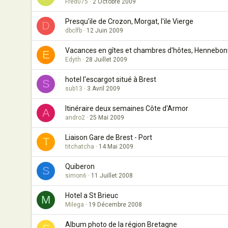
Fred075
2 Octobre 2009
Presqu'ile de Crozon, Morgat, l'ile Vierge
D
dbclfb
12 Juin 2009
Vacances en gîtes et chambres d'hôtes, Hennebont
E
Edyth
28 Juillet 2009
hotel l'escargot situé à Brest
S
sub13
3 Avril 2009
Itinéraire deux semaines Côte d'Armor
A
andro2
25 Mai 2009
Liaison Gare de Brest - Port
T
titchatcha
14 Mai 2009
Quiberon
S
simon6
11 Juillet 2008
Hotel a St Brieuc
M
Milega
19 Décembre 2008
Album photo de la région Bretagne