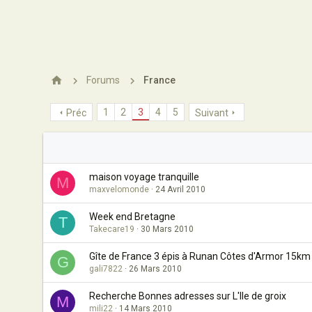
Forums
France
1
2
3
4
5
Préc
Suivant
maison voyage tranquille
M
maxvelomonde
24 Avril 2010
Week end Bretagne
T
Takecare19
30 Mars 2010
Gîte de France 3 épis à Runan Côtes d'Armor 15km
G
gali7822
26 Mars 2010
Recherche Bonnes adresses sur L'Ile de groix
M
mili22
14 Mars 2010