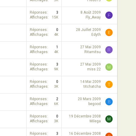
Affichages
5K
Fred075
Réponses
3
8 Août 2009
F
Affichages
15K
Fly_Away
Réponses
0
28 Juillet 2009
E
Affichages
4K
Edyth
Réponses
1
27 Mai 2009
R
Affichages
4K
Ritamitsu
Réponses
3
27 Mai 2009
M
Affichages
9K
miss 22
Réponses
0
14 Mai 2009
T
Affichages
3K
titchatcha
Réponses
2
20 Mars 2009
B
Affichages
6K
begood
Réponses
0
19 Décembre 2008
M
Affichages
3K
Milega
Réponses
3
16 Décembre 2008