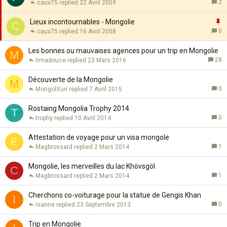
e
r
2
caux75
22 Avril 2009
r
t
p
m
a
o
I
Lieux incontournables - Mongolie
C
é
n
r
0
caux75
16 Avril 2008
t
t
p
e
a
o
Les bonnes ou mauvaises agences pour un trip en Mongolie
M
n
r
28
Irmadouce
23 Mars 2016
t
t
e
a
Découverte de la Mongolie
M
n
0
MongolXun
7 Avril 2015
t
e
Rostaing Mongolia Trophy 2014
T
0
trophy
10 Avril 2014
Attestation de voyage pour un visa mongole
E
1
Magbrossard
2 Mars 2014
Mongolie, les merveilles du lac Khövsgöl
C
1
Magbrossard
2 Mars 2014
Cherchons co-voiturage pour la statue de Gengis Khan
I
0
Isanne
23 Septembre 2013
Trip en Mongolie