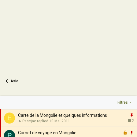
Asie
Filtres
I
Carte de la Mongolie et quelques informations
E
2
Pascjac
10 Mai 2011
p
F
o
I
Carnet de voyage en Mongolie
P