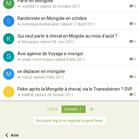
Partir en Mongolie
M
0
myrtille13
26 Octobre 2011
Randonnée en Mongolie en octobre
S
0
surlespasdesbanaras
17 Août 2011
Qui veut partir à cheval en Mogolie au mois d'août ?
K
6
Musaique
28 Juin 2011
Avis agence de Voyage e-mongol
S
0
steph.comminges
8 Mai 2011
se déplacer en mongolie
M
0
maxyl
4 Mai 2011
Pékin après la Mongolie à cheval, via le Transsibérien ? SVP
B
0
BIMBIE
28 Février 2011
Last
1 of 5
Suivant
You must log in or register to post here.
Asie