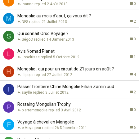
I
0
Isanne
2 Août 2013
Mongolie au mois d'aout, ça vous dit ?
M
2
NFS
21 Juillet 2013
Qui connait Orso Voyage ?
S
0
SégoO
14 Janvier 2013
Avis Nomad Planet
L
1
lionelrisse
5 Octobre 2012
Mongolie : qui pour un circuit de 21 jours en août ?
H
4
lilipops
27 Juillet 2012
Passer frontiere Chine Mongolie Erlian Zamin uud
I
2
saylle
3 Juillet 2012
Rostaing Mongolian Trophy
P
0
pierremongolie
3 Avril 2012
Voyage à cheval en Mongolie
F
6
e-Voyageur
26 Décembre 2011