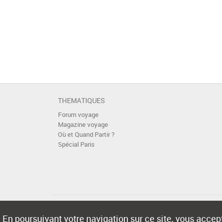
THEMATIQUES
Forum voyage
Magazine voyage
Où et Quand Partir ?
Spécial Paris
En poursuivant votre navigation sur ce site, vous accept