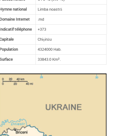
Hymne national
Limba noastră
Domaine Internet
.md
Indicatif téléphone
+373
Capitale
Chişinău
Population
4324000 Hab.
Surface
33843.0 Km².