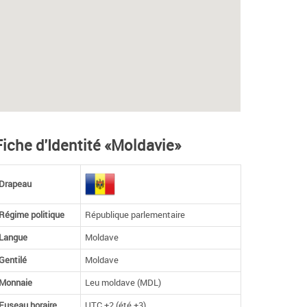
Fiche d'Identité «Moldavie»
Drapeau
Régime politique
République parlementaire
Langue
Moldave
Gentilé
Moldave
Monnaie
Leu moldave (MDL)
Fuseau horaire
UTC +2 (été +3)