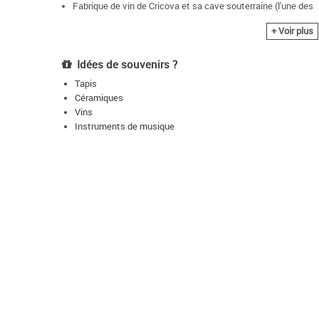
Fabrique de vin de Cricova et sa cave souterraine (l'une des
plus grandes du monde)
+ Voir plus
Chisinau
Idées de souvenirs ?
Tapis
Céramiques
Vins
Instruments de musique