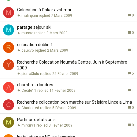
Colocation à Dakar avril-mai
M
0
malinpuni
7 Mars 2009
partage sejour ski
M
0
musso
3 Mars 2009
colocation dublin 1
R
1
caux75
2 Mars 2009
Recherche Colocation Nouméa Centre, Juin à Septembre
Y
2009
5
pierro&lulu
25 Février 2009
chambre a londres
A
1
Cécile11
11 Février 2009
Recherche collocation bon marche sur St Isidro Lince a Lima
C
0
Charlotted
5 Février 2009
Partir aux etats unis
M
0
miroir91
3 Février 2009