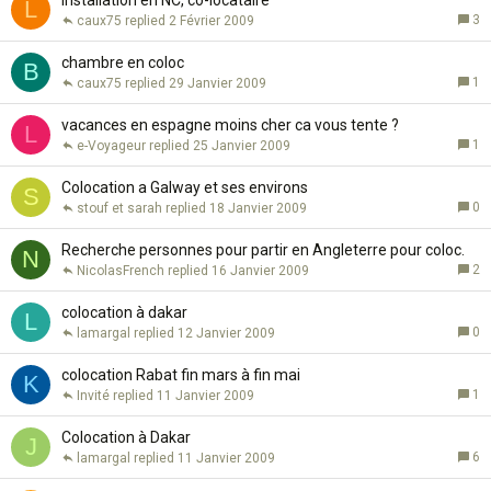
Installation en NC, co-locataire
L
3
caux75
2 Février 2009
chambre en coloc
B
1
caux75
29 Janvier 2009
vacances en espagne moins cher ca vous tente ?
L
1
e-Voyageur
25 Janvier 2009
Colocation a Galway et ses environs
S
0
stouf et sarah
18 Janvier 2009
Recherche personnes pour partir en Angleterre pour coloc.
N
2
NicolasFrench
16 Janvier 2009
colocation à dakar
L
0
lamargal
12 Janvier 2009
colocation Rabat fin mars à fin mai
K
1
Invité
11 Janvier 2009
Colocation à Dakar
J
6
lamargal
11 Janvier 2009