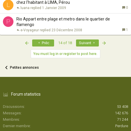
chez l'habitant à LIMA, Pérou
L
0
luana
1 Janvier 2009
Rio Appart entre plage et metro dans le quartier de
P
flamengo
1
e-Voyageur
23 Décembre 2008
First
Last
Préc
14 of 18
Suivant
You must log in or register to post here.
Petites annonces
Forum statistics
Discussions
53 408
Messages
142 676
Membres
71 244
Dernier membre
Perdure